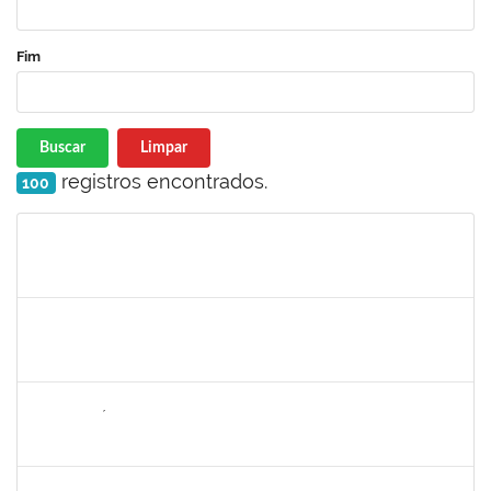
Fim
Buscar
Limpar
registros encontrados.
100
Matrícula
Nome
Cargo
Processo
Início
Fim
Status
1149971
MARCUS FERNANDO DA SILVA PRAXEDES
Docente
23007.00026691/2022-18
19/01/2023
18/03/2023
Concluído
1652731
DANILO FÉ SILVA
Técnico
23007.000016036/2022-98
16/01/2023
17/03/2023
Concluído