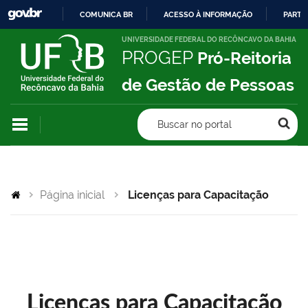
COMUNICA BR
ACESSO À INFORMAÇÃO
PARTI
IR
UNIVERSIDADE FEDERAL DO RECÔNCAVO DA BAHIA
PROGEP
Pró-Reitoria
PARA
O
de Gestão de Pessoas
CONTEÚDO
Buscar no portal
Página inicial
Licenças para Capacitação
Licenças para Capacitação