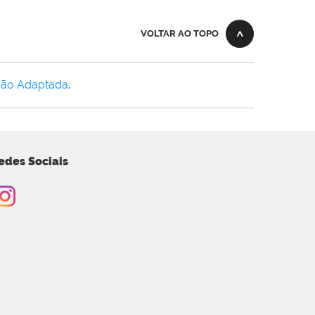
VOLTAR AO TOPO
Não Adaptada
.
edes Sociais