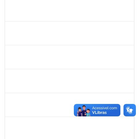
1760632
ALINE PEREIRA DA SILVA MATOS
Técnico
23007.00019849/2022-64
16/01/2023
10/02/2023
Concluído
1680040
PATRICK MAC DONALD FARIAS PIRES DE OLIVEIRA
Técnico
23007.00026000/2022-51
26/12/2022
10/02/2023
Concluído
2327559
LOIDE LIMA FREITAS
Técnico
23007.00021775/2022-54
09/01/2023
07/02/2023
Concluído
2311794
RAPHAEL MARINHO SIQUEIRA
Técnico
23007.00024453/2022-13
02/01/2023
01/02/2023
Concluído
2311794
RAPHAEL MARINHO SIQUEIRA
Técnico
23007.00024453/2022-13
02/01/2023
01/02/2023
Concluído
1557646
RITA DE CASSIA FALCAO BORJA CORREIA
Técnico
23007.00024297/2022-54
04/01/2023
31/01/2023
Concluído