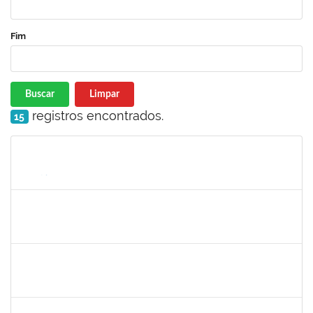
Fim
Buscar
Limpar
registros encontrados.
15
Matrícula
Nome
Cargo
Processo
Início
Fim
Status
2654423
CRISTIANE SILVA AGUIAR
Docente
23007.00023209/2022-39
01/02/2023
02/03/2023
Concluído
1996452
ESTEVA DOS SANTOS FREITAS
Técnico
23007.00024211/2022-48
01/12/2022
01/03/2023
Concluído