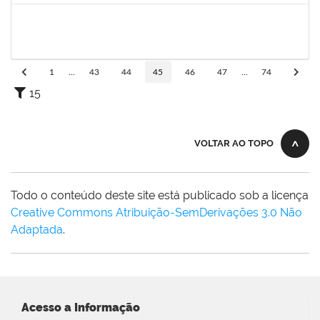
1753043
MARCUS PIMENTEL OLIVEIRA
Técnico
23007.00023249/2022-26
02/01/2023
31/01/2023
Concluído
1
...
43
44
45
46
47
...
74
15
VOLTAR AO TOPO
Todo o conteúdo deste site está publicado sob a licença
Creative Commons Atribuição-SemDerivações 3.0 Não
Adaptada
.
Acesso a Informação