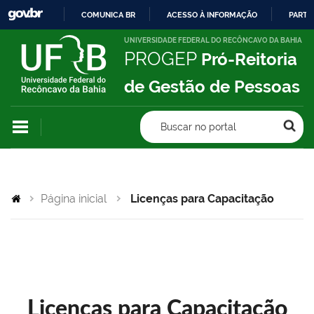
COMUNICA BR
ACESSO À INFORMAÇÃO
PARTI
IR
UNIVERSIDADE FEDERAL DO RECÔNCAVO DA BAHIA
PROGEP
Pró-Reitoria
PARA
O
de Gestão de Pessoas
CONTEÚDO
Buscar no portal
Página inicial
Licenças para Capacitação
Licenças para Capacitação