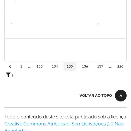
1626754
AMÉLIA BORBA COSTA REIS
Docente
23007.00019486/2023-65
22/02/2024
19/04/2024
Concluído
2257920
KÊNIA PATRICIA DE SOUZA OLIVEIRA GUIMARÃES
Técnico
23007.00010434/2023-29
22/01/2024
20/04/2024
Concluído
1573301
JOMARA SILVA DOS SANTOS SOUZA
Técnico
23007.00000680/2024-29
27/02/2024
26/04/2024
Concluído
1
...
133
134
135
136
137
...
220
5
VOLTAR AO TOPO
Todo o conteúdo deste site está publicado sob a licença
Creative Commons Atribuição-SemDerivações 3.0 Não
Adaptada
.