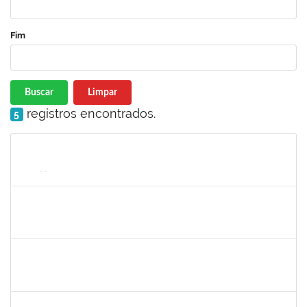
Fim
Buscar
Limpar
registros encontrados.
5
Matrícula
Nome
Cargo
Processo
Início
Fim
Status
3082268
NUBIA DOS SANTOS SILVA
Técnico
23007.00030999/2023-02
15/02/2024
14/04/2024
Concluído
2142201
WINNIE MALI SAMPAIO LIMA
23007.00030182/2023-42
01/04/2024
15/04/2024
Concluído