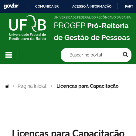
COMUNICA BR
ACESSO À INFORMAÇÃO
PARTI
IR
UNIVERSIDADE FEDERAL DO RECÔNCAVO DA BAHIA
PROGEP
Pró-Reitoria
PARA
O
de Gestão de Pessoas
CONTEÚDO
Buscar no portal
Página inicial
Licenças para Capacitação
Licenças para Capacitação