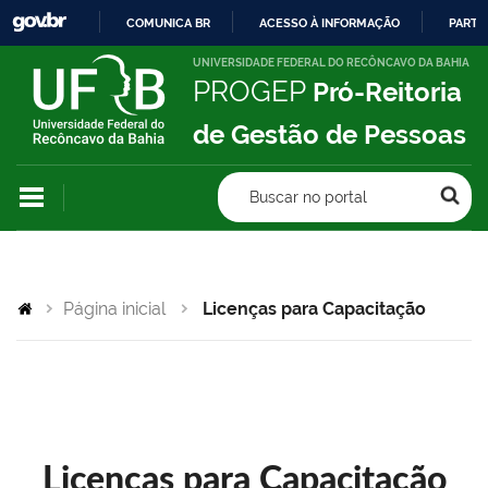
COMUNICA BR
ACESSO À INFORMAÇÃO
PARTI
IR
UNIVERSIDADE FEDERAL DO RECÔNCAVO DA BAHIA
PROGEP
Pró-Reitoria
PARA
O
de Gestão de Pessoas
CONTEÚDO
Buscar no portal
Página inicial
Licenças para Capacitação
Licenças para Capacitação