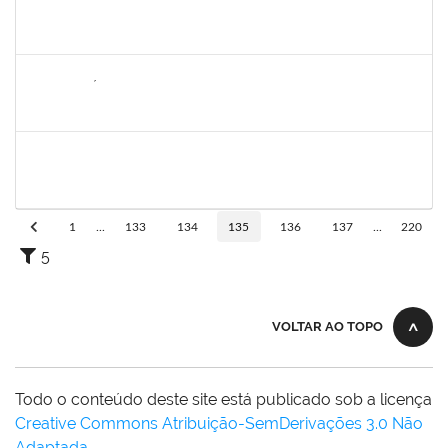
1149971
MARCUS FERNANDO DA SILVA PRAXEDES
Docente
23007.00026691/2022-18
19/01/2023
18/03/2023
Concluído
1652731
DANILO FÉ SILVA
Técnico
23007.000016036/2022-98
16/01/2023
17/03/2023
Concluído
1760632
ALINE PEREIRA DA SILVA MATOS
Técnico
23007.00019849/2022-64
16/01/2023
10/02/2023
Concluído
1
...
133
134
135
136
137
...
220
5
VOLTAR AO TOPO
Todo o conteúdo deste site está publicado sob a licença
Creative Commons Atribuição-SemDerivações 3.0 Não
Adaptada
.