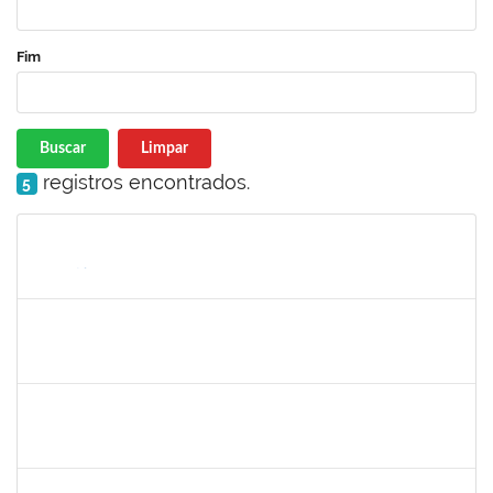
Fim
Buscar
Limpar
registros encontrados.
5
Matrícula
Nome
Cargo
Processo
Início
Fim
Status
1754512
KATIA MARIA CERQUEIRA DE JESUS PEREIRA
Técnico
23007.00020741/2022-36
23/01/2023
17/02/2023
Concluído
1979069
SIMONE CONCEICAO DE SOUZA
Técnico
23007.00029768/2022-68
23/01/2023
21/02/2023
Concluído