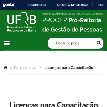
COMUNICA BR
ACESSO À INFORMAÇÃO
PARTI
IR
UNIVERSIDADE FEDERAL DO RECÔNCAVO DA BAHIA
PROGEP
Pró-Reitoria
PARA
O
de Gestão de Pessoas
CONTEÚDO
Buscar no portal
Página inicial
Licenças para Capacitação
Licenças para Capacitação