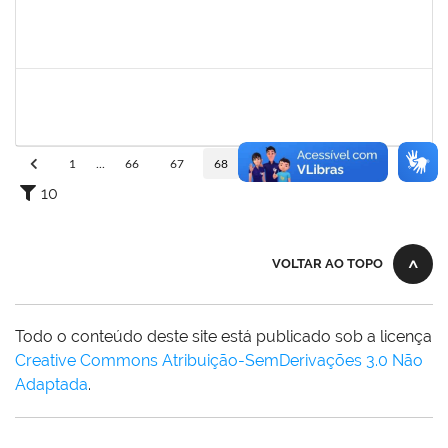
2311794
RAPHAEL MARINHO SIQUEIRA
Técnico
23007.00024453/2022-13
02/01/2023
01/02/2023
Concluído
2311794
RAPHAEL MARINHO SIQUEIRA
Técnico
23007.00024453/2022-13
02/01/2023
01/02/2023
Concluído
1
...
66
67
68
69
70
...
110
10
VOLTAR AO TOPO
Todo o conteúdo deste site está publicado sob a licença
Creative Commons Atribuição-SemDerivações 3.0 Não
Adaptada
.