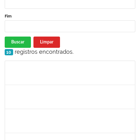
Fim
Buscar
Limpar
registros encontrados.
10
Matrícula
Nome
Cargo
Processo
Início
Fim
Status
1145212
ALANNA RACHEL ANDRADE DOS SANTOS
Técnico
23007.00021231/2022-95
10/01/2023
23/02/2023
Concluído
2327559
LOIDE LIMA FREITAS
Técnico
23007.00021775/2022-54
09/01/2023
07/02/2023
Concluído