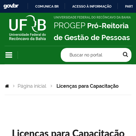
COMUNICA BR
ACESSO À INFORMAÇÃO
PARTI
IR
UNIVERSIDADE FEDERAL DO RECÔNCAVO DA BAHIA
PROGEP
Pró-Reitoria
PARA
O
de Gestão de Pessoas
CONTEÚDO
Buscar no portal
Página inicial
Licenças para Capacitação
Licenças para Capacitação