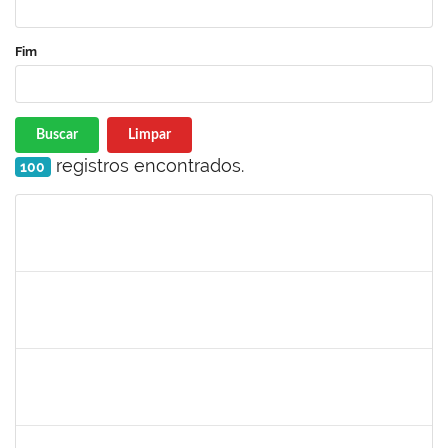
Fim
Buscar
Limpar
registros encontrados.
100
Matrícula
Nome
Cargo
Processo
Início
Fim
Status
2323935
DELMA FERREIRA DE OLIVEIRA
Técnico
23007.00022813/2022-61
16/01/2023
30/01/2023
Concluído
1705098
ALINE PASSOS SANTOS
Técnico
23007.00024992/2022-10
11/01/2023
04/04/2023
Concluído