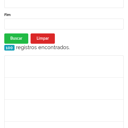
Fim
Buscar
Limpar
registros encontrados.
100
Matrícula
Nome
Cargo
Processo
Início
Fim
Status
2323935
DELMA FERREIRA DE OLIVEIRA
Técnico
23007.00022813/2022-61
16/01/2023
30/01/2023
Concluído
1705098
ALINE PASSOS SANTOS
Técnico
23007.00024992/2022-10
11/01/2023
04/04/2023
Concluído