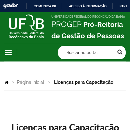
COMUNICA BR
ACESSO À INFORMAÇÃO
PARTI
IR
UNIVERSIDADE FEDERAL DO RECÔNCAVO DA BAHIA
PROGEP
Pró-Reitoria
PARA
O
de Gestão de Pessoas
CONTEÚDO
Buscar no portal
Página inicial
Licenças para Capacitação
Licenças para Capacitação