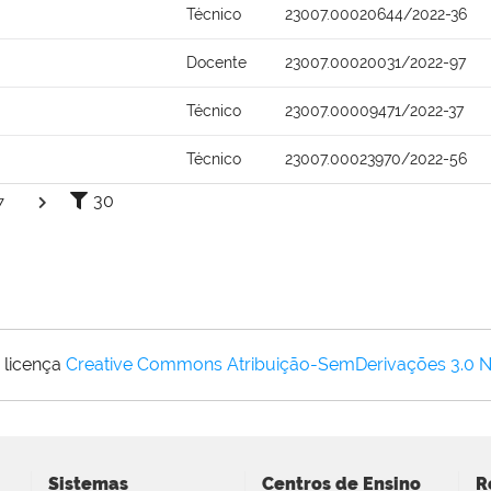
Técnico
23007.00020644/2022-36
Docente
23007.00020031/2022-97
Técnico
23007.00009471/2022-37
Técnico
23007.00023970/2022-56
30
7
 licença
Creative Commons Atribuição-SemDerivações 3.0 
Sistemas
Centros de Ensino
R