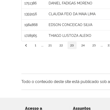
1751386
DANIEL FADIGAS MORENO
1359156
CLAUDIA FEIO DA MAIA LIMA
1984868
EDSON CONCEICAO SILVA
1728965
THIAGO LUSTOZA ALEIXO
1
...
21
22
23
24
25
...
3
Todo o conteúdo deste site está publicado sob a
Acesso a
Assuntos