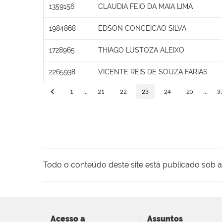
1359156
CLAUDIA FEIO DA MAIA LIMA
1984868
EDSON CONCEICAO SILVA
1728965
THIAGO LUSTOZA ALEIXO
2265938
VICENTE REIS DE SOUZA FARIAS
1
...
21
22
23
24
25
...
3
Todo o conteúdo deste site está publicado sob a
Acesso a
Assuntos