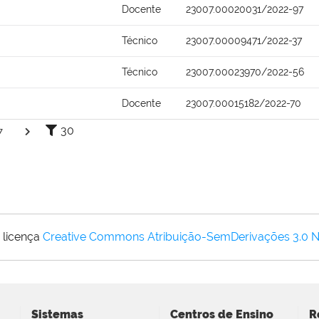
Docente
23007.00020031/2022-97
Técnico
23007.00009471/2022-37
Técnico
23007.00023970/2022-56
Docente
23007.00015182/2022-70
30
7
 licença
Creative Commons Atribuição-SemDerivações 3.0 
Sistemas
Centros de Ensino
R