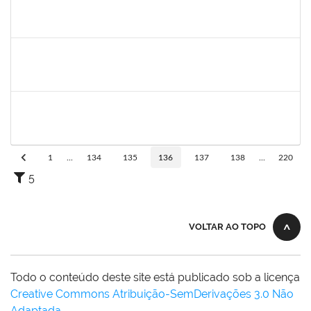
1754512
KATIA MARIA CERQUEIRA DE JESUS PEREIRA
Técnico
23007.00020741/2022-36
23/01/2023
17/02/2023
Concluído
1760632
ALINE PEREIRA DA SILVA MATOS
Técnico
23007.00019849/2022-64
16/01/2023
10/02/2023
Concluído
1680040
PATRICK MAC DONALD FARIAS PIRES DE OLIVEIRA
Técnico
23007.00026000/2022-51
26/12/2022
10/02/2023
Concluído
1
...
134
135
136
137
138
...
220
5
VOLTAR AO TOPO
Todo o conteúdo deste site está publicado sob a licença
Creative Commons Atribuição-SemDerivações 3.0 Não
Adaptada
.