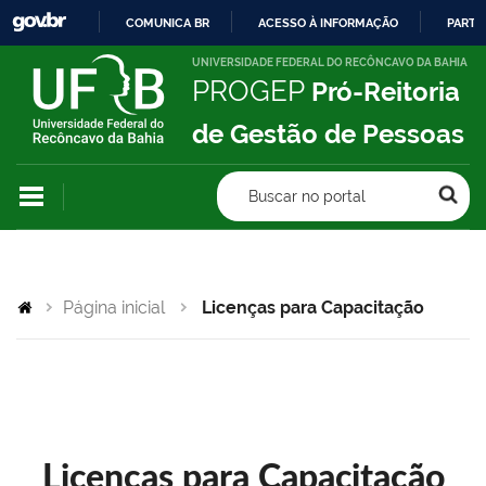
COMUNICA BR
ACESSO À INFORMAÇÃO
PARTI
IR
UNIVERSIDADE FEDERAL DO RECÔNCAVO DA BAHIA
PROGEP
Pró-Reitoria
PARA
O
de Gestão de Pessoas
CONTEÚDO
Buscar no portal
Página inicial
Licenças para Capacitação
Licenças para Capacitação