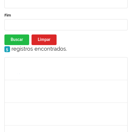
Fim
Buscar
Limpar
registros encontrados.
5
Matrícula
Nome
Cargo
Processo
Início
Fim
Status
2258007
IVANA DA FRANCA CALDAS SANTANA
Técnico
23007.00012149/2022-93
30/01/2023
17/02/2023
Concluído
1730945
PAULO JOSE CONCEICAO SANTANA
Técnico
23007.00000020/2023-04
30/01/2023
17/02/2023
Concluído