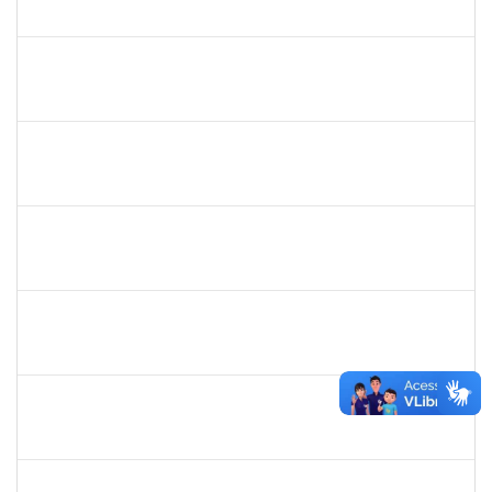
23007.00023209/2022-39
01/11/2022
30/11/2022
Concluído
1760100
CARLANE COSTA DIAS FEITOSA
Técnico
23007.00009828/2022-98
31/10/2022
14/11/2022
Concluído
1751386
DANIEL FADIGAS MORENO
Técnico
23007.00020644/2022-36
31/10/2022
14/11/2022
Concluído
1359156
CLAUDIA FEIO DA MAIA LIMA
Docente
23007.00020031/2022-97
25/10/2022
23/12/2022
Concluído
1984868
EDSON CONCEICAO SILVA
Técnico
23007.00009471/2022-37
13/10/2022
11/11/2022
Concluído
1728965
THIAGO LUSTOZA ALEIXO
Técnico
23007.00023970/2022-56
13/10/2022
11/12/2022
Concluído
2265938