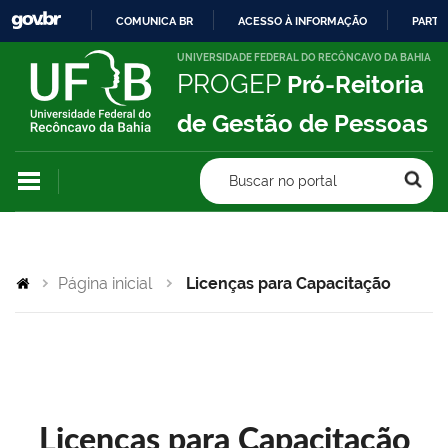
COMUNICA BR
ACESSO À INFORMAÇÃO
PARTI
IR
UNIVERSIDADE FEDERAL DO RECÔNCAVO DA BAHIA
PROGEP
Pró-Reitoria
PARA
O
de Gestão de Pessoas
CONTEÚDO
Buscar no portal
Página inicial
Licenças para Capacitação
Licenças para Capacitação