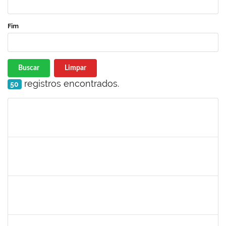
Fim
Buscar
Limpar
registros encontrados.
50
Matrícula
Nome
Cargo
Processo
Início
Fim
Status
2323935
DELMA FERREIRA DE OLIVEIRA
Técnico
23007.00022813/2022-61
16/01/2023
30/01/2023
Concluído
1705098
ALINE PASSOS SANTOS
Técnico
23007.00024992/2022-10
11/01/2023
04/04/2023
Concluído