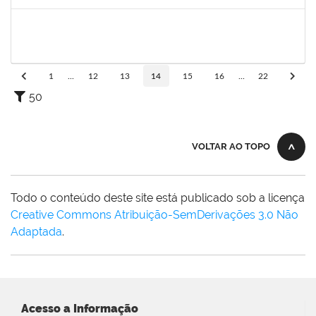
Concluído
1093359
SANDRA DA CONCEICAO PEIXOTO
Técnico
23007.00019740/2022-97
12/09/2022
10/12/2022
Concluído
1
...
12
13
14
15
16
...
22
50
VOLTAR AO TOPO
Todo o conteúdo deste site está publicado sob a licença
Creative Commons Atribuição-SemDerivações 3.0 Não
Adaptada
.
Acesso a Informação