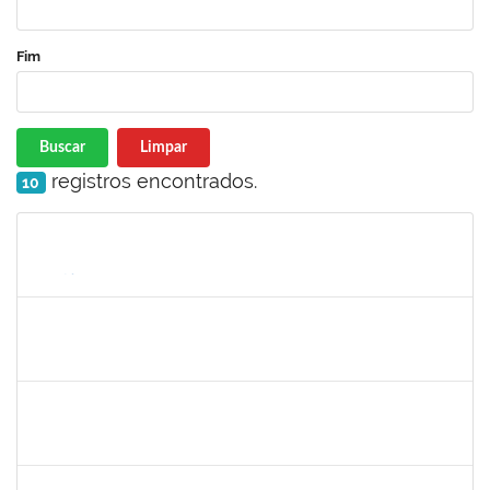
Fim
Buscar
Limpar
registros encontrados.
10
Matrícula
Nome
Cargo
Processo
Início
Fim
Status
1873058
ANTONIO MARCEL NASCIMENTO GRADIN
Técnico
23007.00023205/2022-50
02/01/2023
31/01/2023
Concluído
2323935
DELMA FERREIRA DE OLIVEIRA
Técnico
23007.00022813/2022-61
16/01/2023
30/01/2023
Concluído