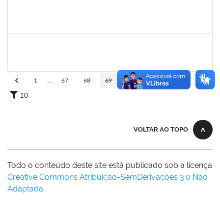
2265938
VICENTE REIS DE SOUZA FARIAS
Docente
23007.00015182/2022-70
05/10/2022
31/12/2022
Concluído
1885084
CARLIENE SOUSA DE JESUS
Técnico
23007.00020745/2022-25
03/10/2022
31/12/2022
Concluído
1
...
67
68
69
70
71
...
110
10
VOLTAR AO TOPO
Todo o conteúdo deste site está publicado sob a licença
Creative Commons Atribuição-SemDerivações 3.0 Não
Adaptada
.