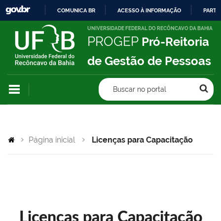
COMUNICA BR
ACESSO À INFORMAÇÃO
PARTI
IR
UNIVERSIDADE FEDERAL DO RECÔNCAVO DA BAHIA
PROGEP
Pró-Reitoria
PARA
O
de Gestão de Pessoas
CONTEÚDO
Buscar no portal
Página inicial
Licenças para Capacitação
Licenças para Capacitação