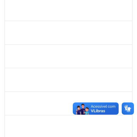
1647576
CARLOS ANDRE OLIVEIRA DANIEL
Técnico
23007.00019603/2022-13
22/11/2022
21/12/2022
Concluído
2328145
CARINE DE JESUS SANTANA
Técnico
23007.00020808/2022-70
21/11/2022
05/12/2022
Concluído
2157667
LARISSA MUNIZ RIBEIRO FOLONI
Técnico
23007.00023154/2022-69
21/11/2022
05/12/2022
Concluído
1754498
RENATA CONCEICAO DOS SANTOS
Técnico
23007.00022945/2022-86
16/11/2022
30/11/2022
Concluído
2696413
LEANDRO DOS REIS MUNIZ
Técnico
23007.00019936/2022-43
13/11/2022
12/12/2022
Concluído
1542424
FERNANDA DE FREITAS VIRGINIO NUNES
Docente
23007.00022174/2022-48
10/11/2022
19/01/2023
Concluído