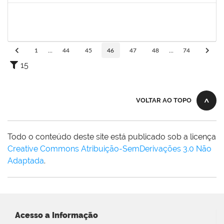
1786957
KAIO OLIVEIRA GOMES
Técnico
23007.00019393/2022-57
03/11/2022
02/12/2022
Concluído
1
...
44
45
46
47
48
...
74
15
VOLTAR AO TOPO
Todo o conteúdo deste site está publicado sob a licença
Creative Commons Atribuição-SemDerivações 3.0 Não
Adaptada
.
Acesso a Informação