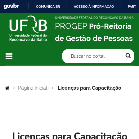
COMUNICA BR
ACESSO À INFORMAÇÃO
PARTI
IR
UNIVERSIDADE FEDERAL DO RECÔNCAVO DA BAHIA
PROGEP
Pró-Reitoria
PARA
O
de Gestão de Pessoas
CONTEÚDO
Buscar no portal
Página inicial
Licenças para Capacitação
Licenças para Capacitação