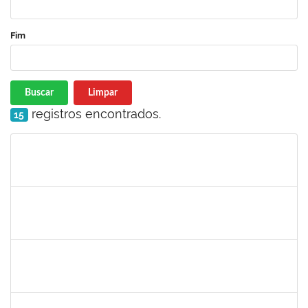
Fim
Buscar
Limpar
registros encontrados.
15
Matrícula
Nome
Cargo
Processo
Início
Fim
Status
2311794
RAPHAEL MARINHO SIQUEIRA
Técnico
23007.00024453/2022-13
02/01/2023
01/02/2023
Concluído
2311794
RAPHAEL MARINHO SIQUEIRA
Técnico
23007.00024453/2022-13
02/01/2023
01/02/2023
Concluído