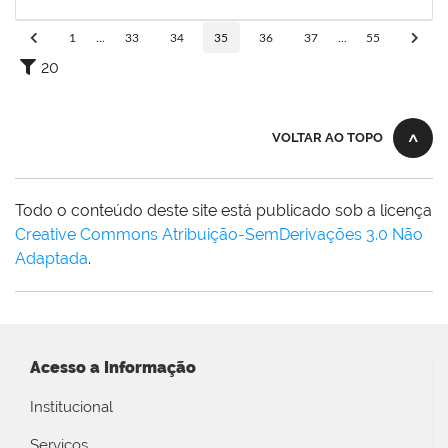
10/12/2022
Concluído
1
...
33
34
35
36
37
...
55
20
VOLTAR AO TOPO
Todo o conteúdo deste site está publicado sob a licença
Creative Commons Atribuição-SemDerivações 3.0 Não
Adaptada
.
Acesso a Informação
Institucional
Serviços