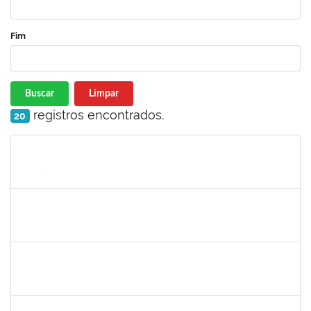
Fim
Buscar
Limpar
registros encontrados.
20
Matrícula
Nome
Cargo
Processo
Início
Fim
Status
2257315
MAURICIO DE NANTES RAMOS
Técnico
23007.00029281/2022-25
03/01/2023
27/01/2023
Concluído
1542424
FERNANDA DE FREITAS VIRGINIO NUNES
Docente
23007.00022174/2022-48
10/11/2022
19/01/2023
Concluído