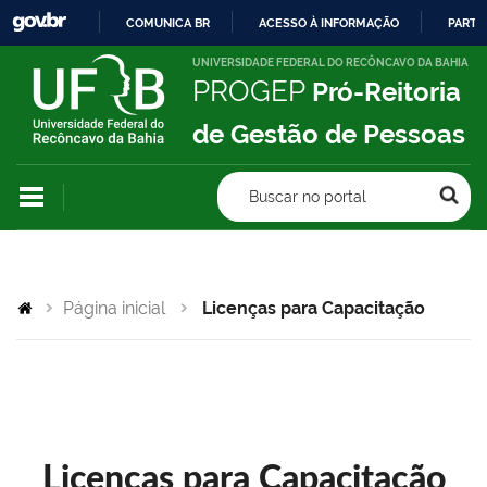
COMUNICA BR
ACESSO À INFORMAÇÃO
PARTI
IR
UNIVERSIDADE FEDERAL DO RECÔNCAVO DA BAHIA
PROGEP
Pró-Reitoria
PARA
O
de Gestão de Pessoas
CONTEÚDO
Buscar no portal
Página inicial
Licenças para Capacitação
Licenças para Capacitação