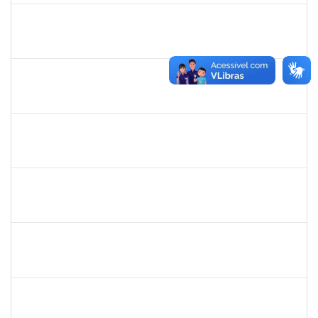
1760968
VALDIR LEANDERSON CIRQUEIRA DE OLIVEIRA
23007.00020347/2022-04
19/09/2022
18/12/2022
Concluído
1043790
DOROTEA SOUZA BASTOS
Docente
23007.00013288/2022-89
21/09/2022
15/12/2022
Concluído
2696413
LEANDRO DOS REIS MUNIZ
Técnico
23007.00019936/2022-43
13/11/2022
12/12/2022
Concluído
1728965
THIAGO LUSTOZA ALEIXO
Técnico
23007.00023970/2022-56
13/10/2022
11/12/2022
Concluído
1564954
LUIS GUSTAVO SANTOS ENCARNACAO
Técnico
23007.00017747/2022-73
12/09/2022
11/12/2022
Concluído
2026548
UELINGTON SOUSA ROCHA
Técnico
23007.00013255/2022-10
12/09/2022