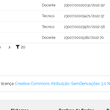
Docente
23007.00020031/2022-97
Técnico
23007.00009471/2022-37
Técnico
23007.00023970/2022-56
Docente
23007.00015182/2022-70
20
5
 licença
Creative Commons Atribuição-SemDerivações 3.0 