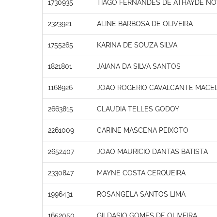
1730935
TIAGO FERNANDES DE ATHAYDE N
2323921
ALINE BARBOSA DE OLIVEIRA
1755265
KARINA DE SOUZA SILVA
1821801
JAIANA DA SILVA SANTOS
1168926
JOAO ROGERIO CAVALCANTE MACE
2663815
CLAUDIA TELLES GODOY
2261009
CARINE MASCENA PEIXOTO
2652407
JOAO MAURICIO DANTAS BATISTA
2330847
MAYNE COSTA CERQUEIRA
1996431
ROSANGELA SANTOS LIMA
1652050
GILDASIO GOMES DE OLIVEIRA