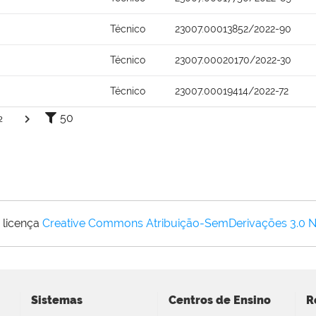
Técnico
23007.00013852/2022-90
Técnico
23007.00020170/2022-30
Técnico
23007.00019414/2022-72
50
2
 licença
Creative Commons Atribuição-SemDerivações 3.0 
Sistemas
Centros de Ensino
R