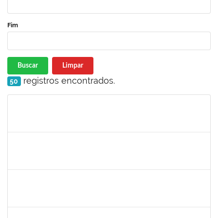
Fim
Buscar
Limpar
registros encontrados.
50
Matrícula
Nome
Cargo
Processo
Início
Fim
Status
2311794
RAPHAEL MARINHO SIQUEIRA
Técnico
23007.00024453/2022-13
02/01/2023
01/02/2023
Concluído
2311794
RAPHAEL MARINHO SIQUEIRA
Técnico
23007.00024453/2022-13
02/01/2023
01/02/2023
Concluído