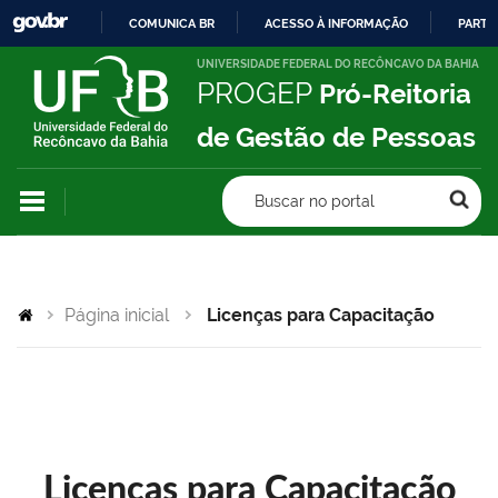
COMUNICA BR
ACESSO À INFORMAÇÃO
PARTI
IR
UNIVERSIDADE FEDERAL DO RECÔNCAVO DA BAHIA
PROGEP
Pró-Reitoria
PARA
O
de Gestão de Pessoas
CONTEÚDO
Buscar no portal
Página inicial
Licenças para Capacitação
Licenças para Capacitação