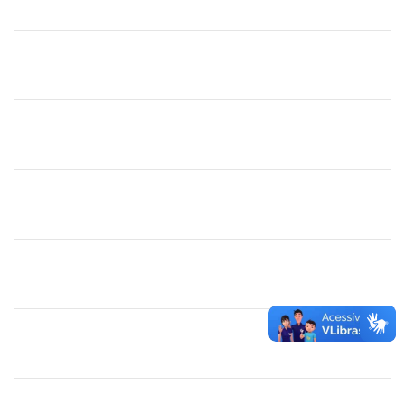
23007.00021265/2022-50
03/10/2022
01/11/2022
Concluído
1755265
KARINA DE SOUZA SILVA
Técnico
23007.00020912/2022-75
03/10/2022
01/11/2022
Concluído
1885084
CARLIENE SOUSA DE JESUS
Técnico
23007.00020745/2022-25
03/10/2022
31/12/2022
Concluído
2157672
FERNANDA LAGO BORGES OLIVEIRA
Técnico
23007.00013852/2022-90
26/09/2022
10/10/2022
Concluído
2663815
CLAUDIA TELLES GODOY
Técnico
23007.00020991/2022-76
26/09/2022
25/10/2022
Concluído
1751339
FAGNER DA SILVA MERCES
Técnico
23007.00018712/2022-14
24/09/2022
23/12/2022
Concluído
1051880