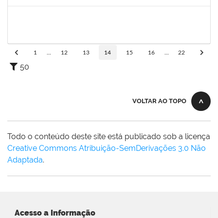
Concluído
2038935
ROBEVALDO CORREIA DOS SANTOS
Técnico
23007.00004743/2022-41
15/08/2022
12/11/2022
Concluído
1
...
12
13
14
15
16
...
22
50
VOLTAR AO TOPO
Todo o conteúdo deste site está publicado sob a licença
Creative Commons Atribuição-SemDerivações 3.0 Não
Adaptada
.
Acesso a Informação