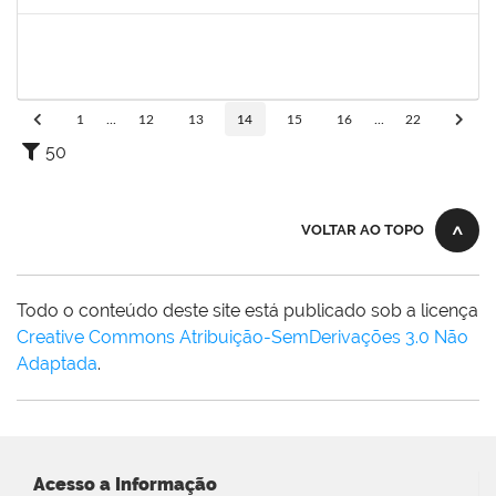
Concluído
2038935
ROBEVALDO CORREIA DOS SANTOS
Técnico
23007.00004743/2022-41
15/08/2022
12/11/2022
Concluído
1
...
12
13
14
15
16
...
22
50
VOLTAR AO TOPO
Todo o conteúdo deste site está publicado sob a licença
Creative Commons Atribuição-SemDerivações 3.0 Não
Adaptada
.
Acesso a Informação