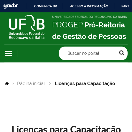
COMUNICA BR
ACESSO À INFORMAÇÃO
PARTI
IR
UNIVERSIDADE FEDERAL DO RECÔNCAVO DA BAHIA
PROGEP
Pró-Reitoria
PARA
O
de Gestão de Pessoas
CONTEÚDO
Buscar no portal
Página inicial
Licenças para Capacitação
Licenças para Capacitação