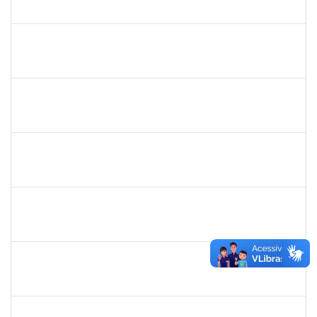
23007.00021265/2022-50
03/10/2022
01/11/2022
Concluído
1755265
KARINA DE SOUZA SILVA
Técnico
23007.00020912/2022-75
03/10/2022
01/11/2022
Concluído
1885084
CARLIENE SOUSA DE JESUS
Técnico
23007.00020745/2022-25
03/10/2022
31/12/2022
Concluído
2157672
FERNANDA LAGO BORGES OLIVEIRA
Técnico
23007.00013852/2022-90
26/09/2022
10/10/2022
Concluído
2663815
CLAUDIA TELLES GODOY
Técnico
23007.00020991/2022-76
26/09/2022
25/10/2022
Concluído
1751339
FAGNER DA SILVA MERCES
Técnico
23007.00018712/2022-14
24/09/2022
23/12/2022
Concluído
1051880