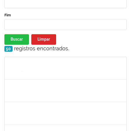
Fim
Buscar
Limpar
registros encontrados.
50
Matrícula
Nome
Cargo
Processo
Início
Fim
Status
2311794
RAPHAEL MARINHO SIQUEIRA
Técnico
23007.00024453/2022-13
02/01/2023
01/02/2023
Concluído
2311794
RAPHAEL MARINHO SIQUEIRA
Técnico
23007.00024453/2022-13
02/01/2023
01/02/2023
Concluído