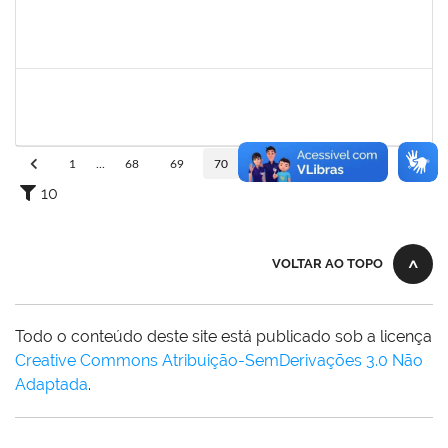
1542424
FERNANDA DE FREITAS VIRGINIO NUNES
Docente
23007.00022174/2022-48
10/11/2022
19/01/2023
Concluído
1786957
KAIO OLIVEIRA GOMES
Técnico
23007.00019393/2022-57
03/11/2022
02/12/2022
Concluído
1
...
68
69
70
71
72
...
110
10
VOLTAR AO TOPO
Todo o conteúdo deste site está publicado sob a licença
Creative Commons Atribuição-SemDerivações 3.0 Não
Adaptada
.