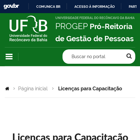
COMUNICA BR
ACESSO À INFORMAÇÃO
PARTI
IR
UNIVERSIDADE FEDERAL DO RECÔNCAVO DA BAHIA
PROGEP
Pró-Reitoria
PARA
O
de Gestão de Pessoas
CONTEÚDO
Buscar no portal
Página inicial
Licenças para Capacitação
Licenças para Capacitação