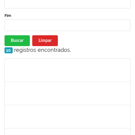
Fim
Buscar
Limpar
registros encontrados.
10
Matrícula
Nome
Cargo
Processo
Início
Fim
Status
1760922
JUCELIA OLIVEIRA SANTOS
Técnico
23007.00017960/2022-45
01/12/2022
30/12/2022
Concluído
1996452
ESTEVA DOS SANTOS FREITAS
Técnico
23007.00024211/2022-48
01/12/2022
01/03/2023
Concluído