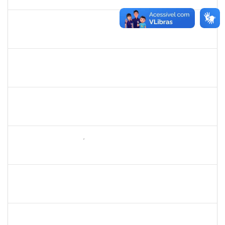
05/12/2022
Concluído
1786957
KAIO OLIVEIRA GOMES
Técnico
23007.00019393/2022-57
03/11/2022
02/12/2022
Concluído
1754498
RENATA CONCEICAO DOS SANTOS
Técnico
23007.00022945/2022-86
16/11/2022
30/11/2022
Concluído
2654423
CRISTIANE SILVA AGUIAR
Docente
23007.00023209/2022-39
01/11/2022
30/11/2022
Concluído
1646958
SILVANA BATISTA GAÍNO
Docente
23007.00018249/2022-02
05/09/2022
30/11/2022
Concluído
1716221
LEANDRO ANTONIO DE ALMEIDA
Docente
23007.00014629/2022-63
01/09/2022
30/11/2022
Concluído
1774702
ANTONIO PEREIRA NETO
Técnico