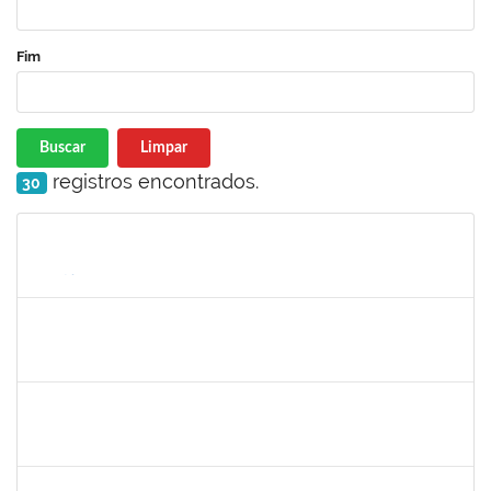
Fim
Buscar
Limpar
registros encontrados.
30
Matrícula
Nome
Cargo
Processo
Início
Fim
Status
1277688
SILAS FERREIRA ALVES
Técnico
23007.00028353/2022-55
02/01/2023
16/01/2023
Concluído
1727482
KILDER LEITE RIBEIRO
Docente
23007.00020428/2023-45
15/10/2023
12/01/2023
Concluído