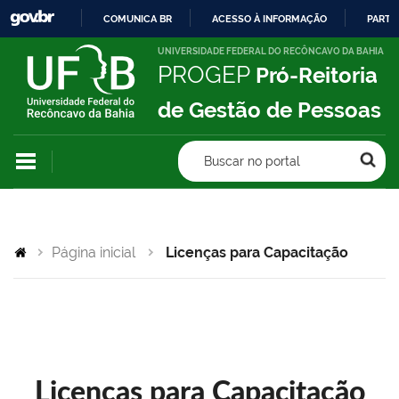
COMUNICA BR
ACESSO À INFORMAÇÃO
PARTI
IR
UNIVERSIDADE FEDERAL DO RECÔNCAVO DA BAHIA
PROGEP
Pró-Reitoria
PARA
O
de Gestão de Pessoas
CONTEÚDO
Buscar no portal
Página inicial
Licenças para Capacitação
Licenças para Capacitação