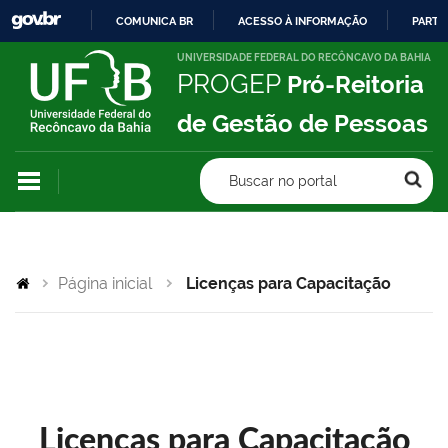
COMUNICA BR
ACESSO À INFORMAÇÃO
PARTI
IR
UNIVERSIDADE FEDERAL DO RECÔNCAVO DA BAHIA
PROGEP
Pró-Reitoria
PARA
O
de Gestão de Pessoas
CONTEÚDO
Buscar no portal
Página inicial
Licenças para Capacitação
Licenças para Capacitação