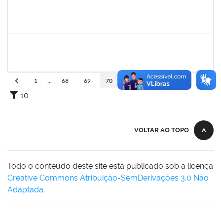
2696413
LEANDRO DOS REIS MUNIZ
Técnico
23007.00019936/2022-43
13/11/2022
12/12/2022
Concluído
1728965
THIAGO LUSTOZA ALEIXO
Técnico
23007.00023970/2022-56
13/10/2022
11/12/2022
Concluído
1
...
68
69
70
71
72
...
110
10
VOLTAR AO TOPO
Todo o conteúdo deste site está publicado sob a licença
Creative Commons Atribuição-SemDerivações 3.0 Não
Adaptada
.