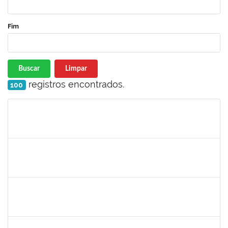
Fim
Buscar
Limpar
registros encontrados.
100
Matrícula
Nome
Cargo
Processo
Início
Fim
Status
2157667
LARISSA MUNIZ RIBEIRO FOLONI
Técnico
23007.00023154/2022-69
21/11/2022
05/12/2022
Concluído
1754498
RENATA CONCEICAO DOS SANTOS
Técnico
23007.00022945/2022-86
16/11/2022
30/11/2022
Concluído