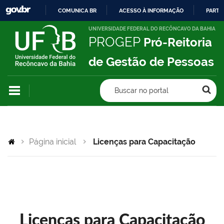
COMUNICA BR
ACESSO À INFORMAÇÃO
PARTI
IR
UNIVERSIDADE FEDERAL DO RECÔNCAVO DA BAHIA
PROGEP
Pró-Reitoria
PARA
O
de Gestão de Pessoas
CONTEÚDO
Buscar no portal
Página inicial
Licenças para Capacitação
Licenças para Capacitação