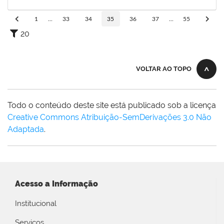
25/10/2022
Concluído
1
...
33
34
35
36
37
...
55
20
VOLTAR AO TOPO
Todo o conteúdo deste site está publicado sob a licença
Creative Commons Atribuição-SemDerivações 3.0 Não
Adaptada
.
Acesso a Informação
Institucional
Serviços