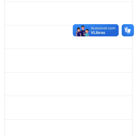
1162621
WILLIAM OLIVEIRA SILVA SANTOS
Técnico
23007.00020641/2022-20
03/10/2022
30/12/2022
Concluído
2323921
ALINE BARBOSA DE OLIVEIRA
Técnico
23007.00021265/2022-50
03/10/2022
01/11/2022
Concluído
1755265
KARINA DE SOUZA SILVA
Técnico
23007.00020912/2022-75
03/10/2022
01/11/2022
Concluído
1885084
CARLIENE SOUSA DE JESUS
Técnico
23007.00020745/2022-25
03/10/2022
31/12/2022
Concluído
2157672
FERNANDA LAGO BORGES OLIVEIRA
Técnico
23007.00013852/2022-90
26/09/2022
10/10/2022
Concluído
2663815
CLAUDIA TELLES GODOY
Técnico
23007.00020991/2022-76
26/09/2022