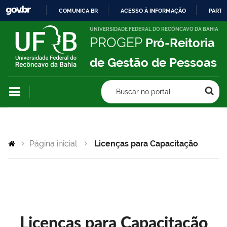
COMUNICA BR
ACESSO À INFORMAÇÃO
PARTI
IR
UNIVERSIDADE FEDERAL DO RECÔNCAVO DA BAHIA
PROGEP
Pró-Reitoria
PARA
O
de Gestão de Pessoas
CONTEÚDO
Buscar no portal
Página inicial
Licenças para Capacitação
Licenças para Capacitação