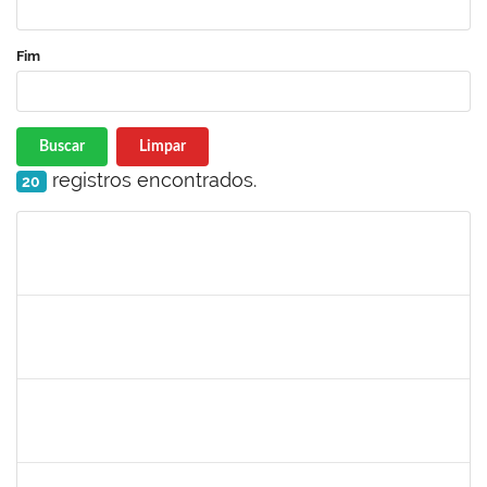
Fim
Buscar
Limpar
registros encontrados.
20
Matrícula
Nome
Cargo
Processo
Início
Fim
Status
2157667
LARISSA MUNIZ RIBEIRO FOLONI
Técnico
23007.00023154/2022-69
21/11/2022
05/12/2022
Concluído
1754498
RENATA CONCEICAO DOS SANTOS
Técnico
23007.00022945/2022-86
16/11/2022
30/11/2022
Concluído