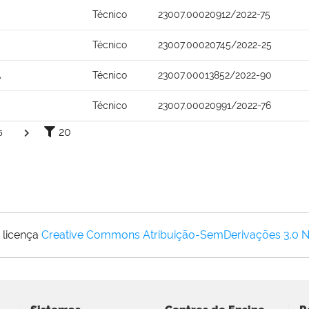
Técnico
23007.00020912/2022-75
Técnico
23007.00020745/2022-25
A
Técnico
23007.00013852/2022-90
Técnico
23007.00020991/2022-76
20
5
 licença
Creative Commons Atribuição-SemDerivações 3.0 