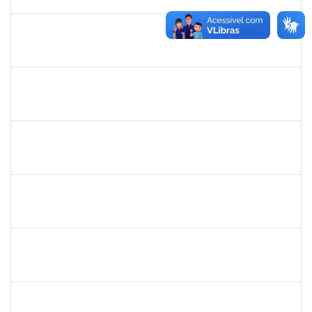
25/10/2022
Concluído
1751339
FAGNER DA SILVA MERCES
Técnico
23007.00018712/2022-14
24/09/2022
23/12/2022
Concluído
1051880
CRISTIANE SOUZA MAIA
Técnico
23007.00020170/2022-30
23/09/2022
07/10/2022
Concluído
1043790
DOROTEA SOUZA BASTOS
Docente
23007.00013288/2022-89
21/09/2022
15/12/2022
Concluído
2652407
JOAO MAURICIO DANTAS BATISTA
Técnico
23007.00018434/2022-51
19/09/2022
18/10/2022
Concluído
1996431
ROSANGELA SANTOS LIMA
Técnico
23007.00018133/2022-30
19/09/2022
14/10/2022
Concluído
1760968
VALDIR LEANDERSON CIRQUEIRA DE OLIVEIRA