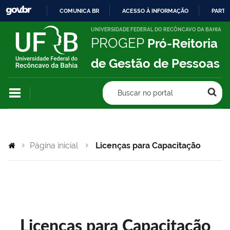
COMUNICA BR
ACESSO À INFORMAÇÃO
PARTI
IR
UNIVERSIDADE FEDERAL DO RECÔNCAVO DA BAHIA
PROGEP
Pró-Reitoria
PARA
O
de Gestão de Pessoas
CONTEÚDO
Buscar no portal
Página inicial
Licenças para Capacitação
Licenças para Capacitação