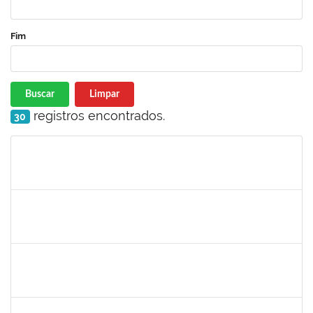
Fim
Buscar
Limpar
registros encontrados.
30
Matrícula
Nome
Cargo
Processo
Início
Fim
Status
2157667
LARISSA MUNIZ RIBEIRO FOLONI
Técnico
23007.00023154/2022-69
21/11/2022
05/12/2022
Concluído
1754498
RENATA CONCEICAO DOS SANTOS
Técnico
23007.00022945/2022-86
16/11/2022
30/11/2022
Concluído