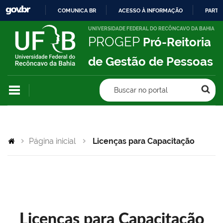
COMUNICA BR
ACESSO À INFORMAÇÃO
PARTI
IR
UNIVERSIDADE FEDERAL DO RECÔNCAVO DA BAHIA
PROGEP
Pró-Reitoria
PARA
O
de Gestão de Pessoas
CONTEÚDO
Buscar no portal
Página inicial
Licenças para Capacitação
Licenças para Capacitação