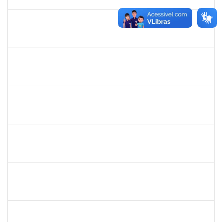
25/10/2022
Concluído
1751339
FAGNER DA SILVA MERCES
Técnico
23007.00018712/2022-14
24/09/2022
23/12/2022
Concluído
1051880
CRISTIANE SOUZA MAIA
Técnico
23007.00020170/2022-30
23/09/2022
07/10/2022
Concluído
1043790
DOROTEA SOUZA BASTOS
Docente
23007.00013288/2022-89
21/09/2022
15/12/2022
Concluído
2652407
JOAO MAURICIO DANTAS BATISTA
Técnico
23007.00018434/2022-51
19/09/2022
18/10/2022
Concluído
1996431
ROSANGELA SANTOS LIMA
Técnico
23007.00018133/2022-30
19/09/2022
14/10/2022
Concluído
1760968
VALDIR LEANDERSON CIRQUEIRA DE OLIVEIRA