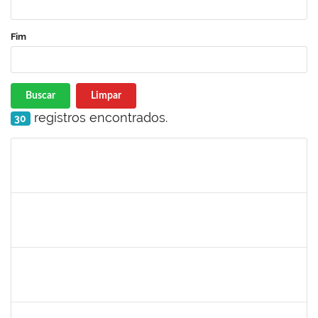
Fim
Buscar
Limpar
registros encontrados.
30
Matrícula
Nome
Cargo
Processo
Início
Fim
Status
2157667
LARISSA MUNIZ RIBEIRO FOLONI
Técnico
23007.00023154/2022-69
21/11/2022
05/12/2022
Concluído
1754498
RENATA CONCEICAO DOS SANTOS
Técnico
23007.00022945/2022-86
16/11/2022
30/11/2022
Concluído