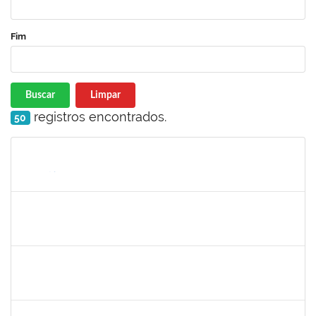
Fim
Buscar
Limpar
registros encontrados.
50
Matrícula
Nome
Cargo
Processo
Início
Fim
Status
2157667
LARISSA MUNIZ RIBEIRO FOLONI
Técnico
23007.00023154/2022-69
21/11/2022
05/12/2022
Concluído
1754498
RENATA CONCEICAO DOS SANTOS
Técnico
23007.00022945/2022-86
16/11/2022
30/11/2022
Concluído