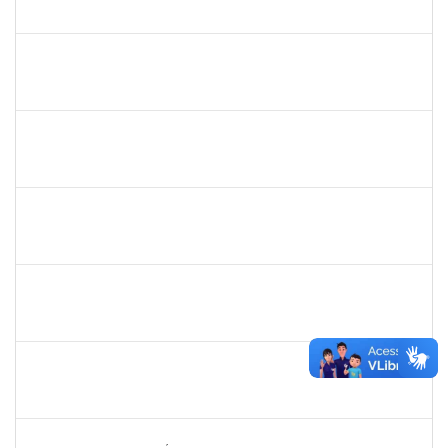
23007.00020347/2022-04
19/09/2022
18/12/2022
Concluído
1652050
GILDASIO GOMES DE OLIVEIRA
Técnico
23007.00017750/2022-89
13/09/2022
12/10/2022
Concluído
2026548
UELINGTON SOUSA ROCHA
Técnico
23007.00013255/2022-10
12/09/2022
10/12/2022
Concluído
1564954
LUIS GUSTAVO SANTOS ENCARNACAO
Técnico
23007.00017747/2022-73
12/09/2022
11/12/2022
Concluído
1093359
SANDRA DA CONCEICAO PEIXOTO
Técnico
23007.00019740/2022-97
12/09/2022
10/12/2022
Concluído
2257598
RAPHAEL LIMA COSTA
Técnico
23007.00019414/2022-72
05/09/2022
30/09/2022
Concluído
1646958