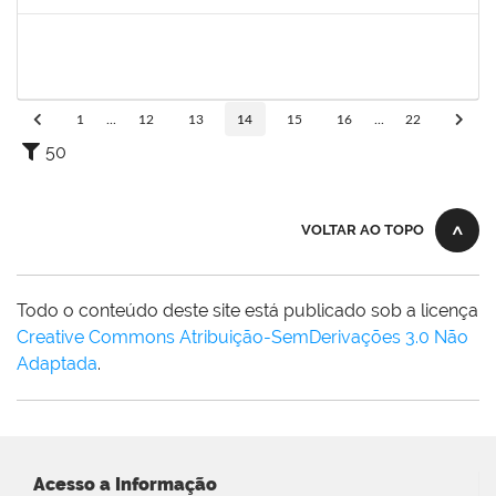
Concluído
1578303
SIMEA AZEVEDO BRITO BORGES
Técnico
23007.00009966/2022-58
01/06/2022
30/06/2022
Concluído
1
...
12
13
14
15
16
...
22
50
VOLTAR AO TOPO
Todo o conteúdo deste site está publicado sob a licença
Creative Commons Atribuição-SemDerivações 3.0 Não
Adaptada
.
Acesso a Informação