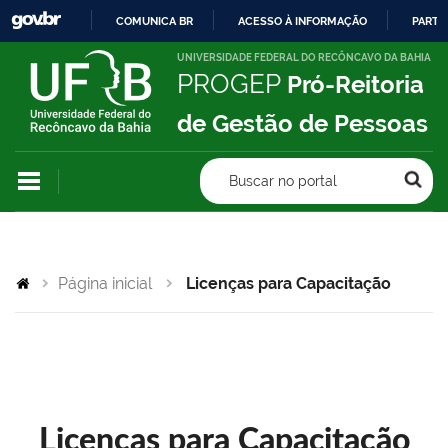
COMUNICA BR
ACESSO À INFORMAÇÃO
PARTI
IR
UNIVERSIDADE FEDERAL DO RECÔNCAVO DA BAHIA
PROGEP
Pró-Reitoria
PARA
O
de Gestão de Pessoas
CONTEÚDO
Buscar no portal
Página inicial
Licenças para Capacitação
Licenças para Capacitação