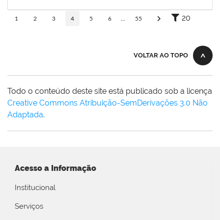
31/07/2019
Concluído
20
1
2
3
4
5
6
...
55
VOLTAR AO TOPO
Todo o conteúdo deste site está publicado sob a licença
Creative Commons Atribuição-SemDerivações 3.0 Não
Adaptada
.
Acesso a Informação
Institucional
Serviços