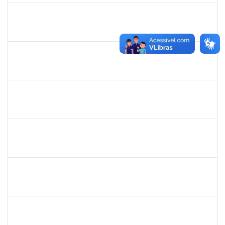
1717024
Nilson Antonio Ferreira Roseira
Docente
23007.003851/2019-78
28/05/2019
27/07/2019
Concluído
1527893
Rita de Cácia Santos Chagas
Docente
23007.003763/2019-29
28/05/2019
27/07/2019
Concluído
1575033
Milena Maria Lobo Oliveira
Técnico
23007.00030957/2018-84
29/04/2019
27/07/2019
Concluído
1755265
Karina de Sousa Silva
Técnico
23007.00010003/2019-38
17/06/2019
31/07/2019
Concluído
1198810
Isabel Cristina Ferreira dos Reis
Docente
23007.0006216/2019-49
15/05/2019
31/07/2019
Concluído
1996463
Flaviane Santos de Souza
Técnico
23007.00000066/2019-35
02/05/2019