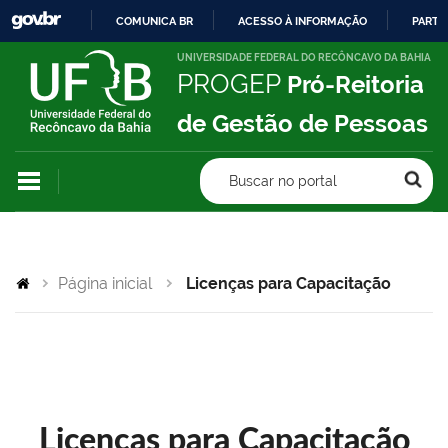
COMUNICA BR
ACESSO À INFORMAÇÃO
PARTI
IR
UNIVERSIDADE FEDERAL DO RECÔNCAVO DA BAHIA
PROGEP
Pró-Reitoria
PARA
O
de Gestão de Pessoas
CONTEÚDO
Buscar no portal
Página inicial
Licenças para Capacitação
Licenças para Capacitação