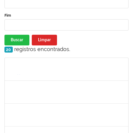
Fim
Buscar
Limpar
registros encontrados.
20
Matrícula
Nome
Cargo
Processo
Início
Fim
Status
1678448
Simone Brandão Souza
Docente
23007.0005041/2019-55
01/04/2019
29/06/2019
Concluído
1581481
Jadmilson da Cruz Dias
Docente
23007.2811/2019-28
01/04/2019
01/07/2019
Concluído