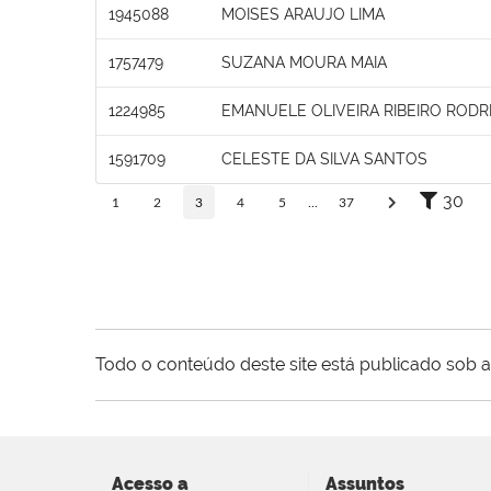
1945088
MOISES ARAUJO LIMA
1757479
SUZANA MOURA MAIA
1224985
EMANUELE OLIVEIRA RIBEIRO RODR
1591709
CELESTE DA SILVA SANTOS
30
1
2
3
4
5
...
37
Todo o conteúdo deste site está publicado sob a
Acesso a
Assuntos