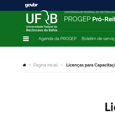
UNIVERSIDADE FEDERAL DO RECÔNCAV
PROGEP
Pró-Rei
Agenda da PROGEP
Boletim de servi
Página inicial
Licenças para Capacitaç
L