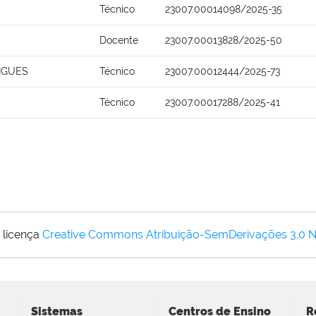
Técnico
23007.00014098/2025-35
Docente
23007.00013828/2025-50
IGUES
Técnico
23007.00012444/2025-73
Técnico
23007.00017288/2025-41
 licença
Creative Commons Atribuição-SemDerivações 3.0 
Sistemas
Centros de Ensino
R