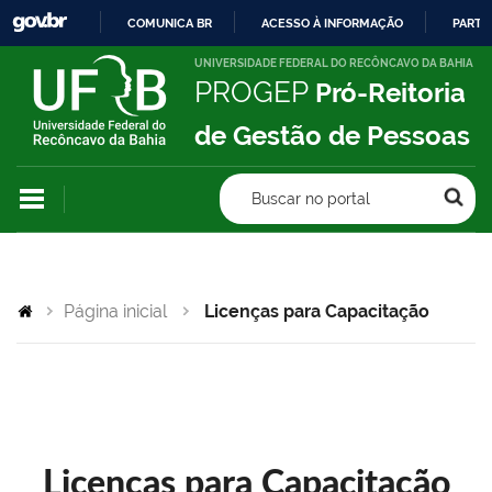
COMUNICA BR
ACESSO À INFORMAÇÃO
PARTI
IR
UNIVERSIDADE FEDERAL DO RECÔNCAVO DA BAHIA
PROGEP
Pró-Reitoria
PARA
O
de Gestão de Pessoas
CONTEÚDO
Buscar no portal
Página inicial
Licenças para Capacitação
Licenças para Capacitação