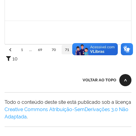
2328145
CARINE DE JESUS SANTANA
Técnico
23007.00020808/2022-70
21/11/2022
05/12/2022
Concluído
2157667
LARISSA MUNIZ RIBEIRO FOLONI
Técnico
23007.00023154/2022-69
21/11/2022
05/12/2022
Concluído
1
...
69
70
71
72
73
...
110
10
VOLTAR AO TOPO
Todo o conteúdo deste site está publicado sob a licença
Creative Commons Atribuição-SemDerivações 3.0 Não
Adaptada
.