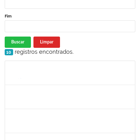
Fim
Buscar
Limpar
registros encontrados.
10
Matrícula
Nome
Cargo
Processo
Início
Fim
Status
1647576
CARLOS ANDRE OLIVEIRA DANIEL
Técnico
23007.00019603/2022-13
22/11/2022
21/12/2022
Concluído
1760968
VALDIR LEANDERSON CIRQUEIRA DE OLIVEIRA
23007.00020347/2022-04
19/09/2022
18/12/2022
Concluído