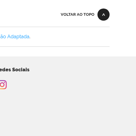
VOLTAR AO TOPO
Não Adaptada
.
edes Sociais