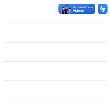
14/10/2022
Concluído
1760968
VALDIR LEANDERSON CIRQUEIRA DE OLIVEIRA
23007.00020347/2022-04
19/09/2022
18/12/2022
Concluído
1652050
GILDASIO GOMES DE OLIVEIRA
Técnico
23007.00017750/2022-89
13/09/2022
12/10/2022
Concluído
2026548
UELINGTON SOUSA ROCHA
Técnico
23007.00013255/2022-10
12/09/2022
10/12/2022
Concluído
1564954
LUIS GUSTAVO SANTOS ENCARNACAO
Técnico
23007.00017747/2022-73
12/09/2022
11/12/2022
Concluído
1093359
SANDRA DA CONCEICAO PEIXOTO
Técnico
23007.00019740/2022-97
12/09/2022
10/12/2022
Concluído
2257598
RAPHAEL LIMA COSTA
Técnico