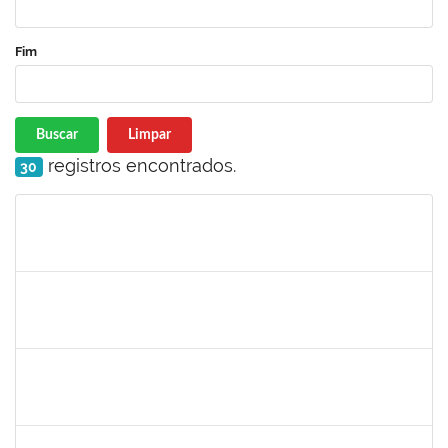
Fim
Buscar
Limpar
registros encontrados.
30
Matrícula
Nome
Cargo
Processo
Início
Fim
Status
2654423
CRISTIANE SILVA AGUIAR
Docente
23007.00023209/2022-39
01/11/2022
30/11/2022
Concluído
1760100
CARLANE COSTA DIAS FEITOSA
Técnico
23007.00009828/2022-98
31/10/2022
14/11/2022
Concluído