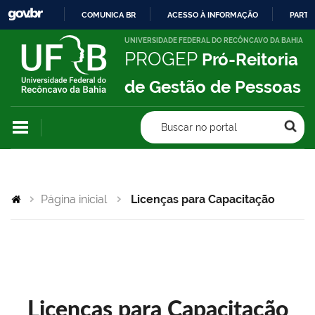
COMUNICA BR
ACESSO À INFORMAÇÃO
PARTI
IR
UNIVERSIDADE FEDERAL DO RECÔNCAVO DA BAHIA
PROGEP
Pró-Reitoria
PARA
O
de Gestão de Pessoas
CONTEÚDO
Buscar no portal
Página inicial
Licenças para Capacitação
Licenças para Capacitação