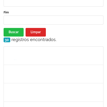
Fim
Buscar
Limpar
registros encontrados.
30
Matrícula
Nome
Cargo
Processo
Início
Fim
Status
1646502
SINARA VERA
Docente
23007.00002388/2024-85
02/03/2024
30/05/2024
Concluído
1047602
DAIANE ALVES FERREIRA NASCIMENTO
Técnico
23007.00009540/2023-14
02/05/2024
31/05/2024
Concluído