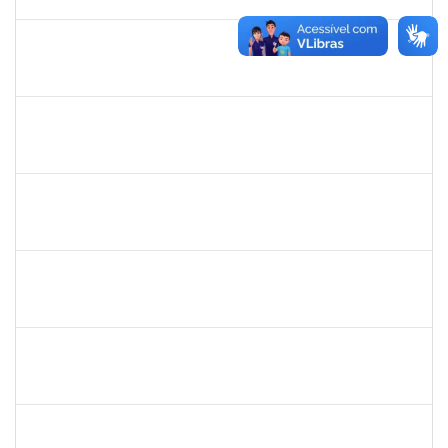
30/06/2024
Concluído
2015363
ORLANDO EDSON ROCHA DE ALMEIDA
Técnico
23007.00028967/2023-61
03/06/2024
01/07/2024
Concluído
1936163
JOSE TORQUATO SAMPAIO TAVARES
Técnico
23007.00006936/2024-91
03/06/2024
02/07/2024
Concluído
1871134
LUCILENE ROCHA SANTOS
Técnico
23007.00024205/2023-13
03/06/2024
02/07/2024
Concluído
2761255
KAROLINE NUNES DA GAMA SOUZA
Técnico
23007.00026568/2023-38
03/06/2024
02/07/2024
Concluído
2268649
THARISA SOUZA ALMEIDA
Técnico
23007.00030084/2023-69
03/06/2024
02/07/2024
Concluído
1678448
Simone Brandão Souza
Docente