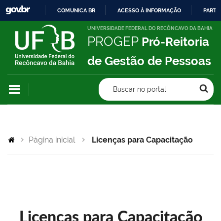
COMUNICA BR
ACESSO À INFORMAÇÃO
PARTI
IR
UNIVERSIDADE FEDERAL DO RECÔNCAVO DA BAHIA
PROGEP
Pró-Reitoria
PARA
O
de Gestão de Pessoas
CONTEÚDO
Buscar no portal
Página inicial
Licenças para Capacitação
Licenças para Capacitação