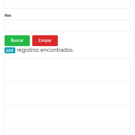
Fim
Buscar
Limpar
registros encontrados.
100
Matrícula
Nome
Cargo
Processo
Início
Fim
Status
2654423
CRISTIANE SILVA AGUIAR
Docente
23007.00023209/2022-39
01/11/2022
30/11/2022
Concluído
1760100
CARLANE COSTA DIAS FEITOSA
Técnico
23007.00009828/2022-98
31/10/2022
14/11/2022
Concluído