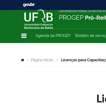
UNIVERSIDADE FEDERAL DO RECÔNCAV
PROGEP
Pró-Rei
Agenda da PROGEP
Boletim de servi
Página inicial
Licenças para Capacitaç
L