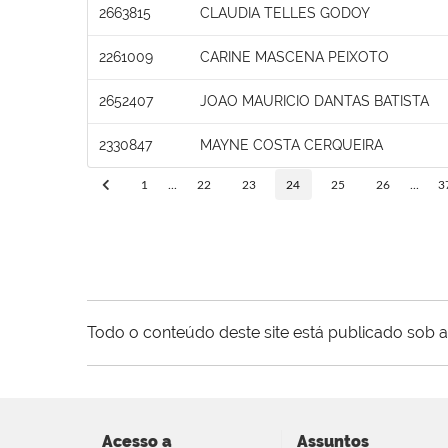
2663815
CLAUDIA TELLES GODOY
2261009
CARINE MASCENA PEIXOTO
2652407
JOAO MAURICIO DANTAS BATISTA
2330847
MAYNE COSTA CERQUEIRA
1
...
22
23
24
25
26
...
3
Todo o conteúdo deste site está publicado sob a
Acesso a
Assuntos