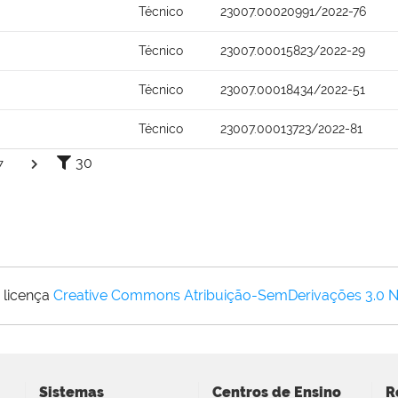
Técnico
23007.00020991/2022-76
Técnico
23007.00015823/2022-29
Técnico
23007.00018434/2022-51
Técnico
23007.00013723/2022-81
30
7
 licença
Creative Commons Atribuição-SemDerivações 3.0 
Sistemas
Centros de Ensino
R