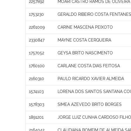
2257892
MOARI CASTRO RAMOS DE OLIVEIRA
1753230
GERALDO RIBEIRO COSTA FENTANE
2261009
CARINE MASCENA PEIXOTO
2330847
MAYNE COSTA CERQUEIRA
1757052
GEYSA BRITO NASCIMENTO
1760100
CARLANE COSTA DIAS FEITOSA
2160310
PAULO RICARDO XAVIER ALMEIDA
1574103
LORENA DOS SANTOS SANTANA CO
1578303
SIMEA AZEVEDO BRITO BORGES
1891201
JORGE LUIZ CUNHA CARDOSO FILH
2164042
CLAUDIANA BOMFIM DE ALMEIDA S