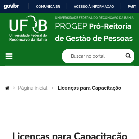
COMUNICA BR
ACESSO À INFORMAÇÃO
PARTI
IR
UNIVERSIDADE FEDERAL DO RECÔNCAVO DA BAHIA
PROGEP
Pró-Reitoria
PARA
O
de Gestão de Pessoas
CONTEÚDO
Buscar no portal
Página inicial
Licenças para Capacitação
Licenças para Capacitação