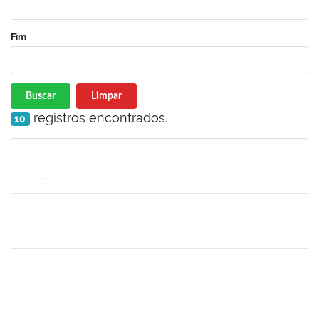
Fim
Buscar
Limpar
registros encontrados.
10
Matrícula
Nome
Cargo
Processo
Início
Fim
Status
1551587
FABRICIO LYRIO SANTOS
Docente
23007.00025615/2023-64
01/03/2024
31/05/2024
Concluído
1367883
MARGARETE COSTA HELIOTERIO
Docente
23007.00028583/2023-50
01/03/2024
31/05/2024
Concluído