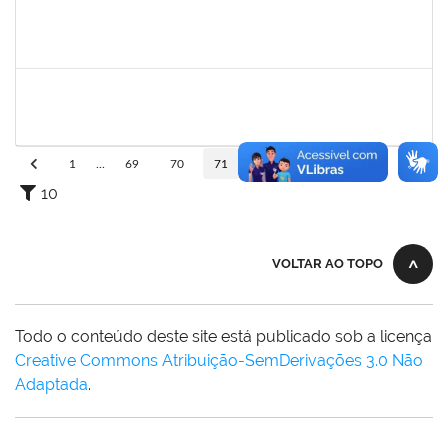
1414192
ROSY DE OLIVEIRA
Docente
23007.00028793/2023-06
13/03/2024
10/06/2024
Concluído
1652457
ELIAS LIBORIO PARDO CASAS NETO JUNIOR
Técnico
23007.00002272/2024-16
21/03/2024
18/06/2024
Concluído
1
...
69
70
71
72
73
...
110
10
VOLTAR AO TOPO
Todo o conteúdo deste site está publicado sob a licença
Creative Commons Atribuição-SemDerivações 3.0 Não
Adaptada
.