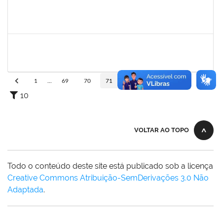
2157672
FERNANDA LAGO BORGES OLIVEIRA
Técnico
23007.00013852/2022-90
26/09/2022
10/10/2022
Concluído
2663815
CLAUDIA TELLES GODOY
Técnico
23007.00020991/2022-76
26/09/2022
25/10/2022
Concluído
1
...
69
70
71
72
73
...
110
10
VOLTAR AO TOPO
Todo o conteúdo deste site está publicado sob a licença
Creative Commons Atribuição-SemDerivações 3.0 Não
Adaptada
.