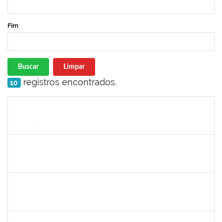
Fim
Buscar
Limpar
registros encontrados.
10
Matrícula
Nome
Cargo
Processo
Início
Fim
Status
1728965
THIAGO LUSTOZA ALEIXO
Técnico
23007.00023970/2022-56
13/10/2022
11/12/2022
Concluído
2265938
VICENTE REIS DE SOUZA FARIAS
Docente
23007.00015182/2022-70
05/10/2022
31/12/2022
Concluído