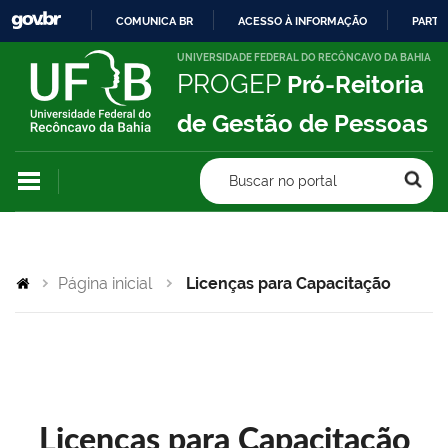
COMUNICA BR
ACESSO À INFORMAÇÃO
PARTI
IR
UNIVERSIDADE FEDERAL DO RECÔNCAVO DA BAHIA
PROGEP
Pró-Reitoria
PARA
O
de Gestão de Pessoas
CONTEÚDO
Buscar no portal
Página inicial
Licenças para Capacitação
Licenças para Capacitação