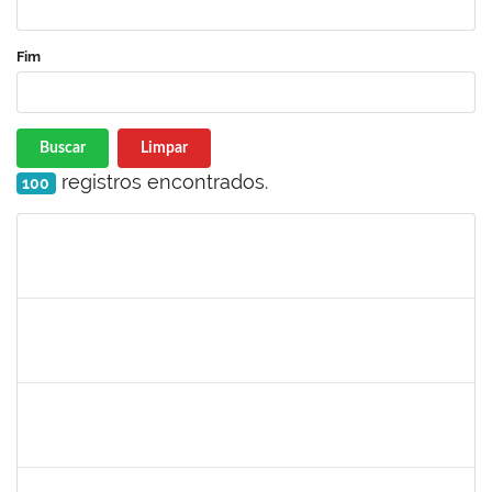
Fim
Buscar
Limpar
registros encontrados.
100
Matrícula
Nome
Cargo
Processo
Início
Fim
Status
1728965
THIAGO LUSTOZA ALEIXO
Técnico
23007.00023970/2022-56
13/10/2022
11/12/2022
Concluído
2265938
VICENTE REIS DE SOUZA FARIAS
Docente
23007.00015182/2022-70
05/10/2022
31/12/2022
Concluído