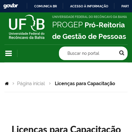
COMUNICA BR
ACESSO À INFORMAÇÃO
PARTI
IR
UNIVERSIDADE FEDERAL DO RECÔNCAVO DA BAHIA
PROGEP
Pró-Reitoria
PARA
O
de Gestão de Pessoas
CONTEÚDO
Buscar no portal
Página inicial
Licenças para Capacitação
Licenças para Capacitação