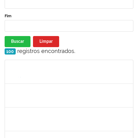
Fim
Buscar
Limpar
registros encontrados.
100
Matrícula
Nome
Cargo
Processo
Início
Fim
Status
1564954
LUIS GUSTAVO SANTOS ENCARNACAO
Técnico
23007.00017747/2022-73
12/09/2022
11/12/2022
Concluído
2026548
UELINGTON SOUSA ROCHA
Técnico
23007.00013255/2022-10
12/09/2022
10/12/2022
Concluído