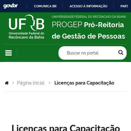
COMUNICA BR
ACESSO À INFORMAÇÃO
PARTI
IR
UNIVERSIDADE FEDERAL DO RECÔNCAVO DA BAHIA
PROGEP
Pró-Reitoria
PARA
O
de Gestão de Pessoas
CONTEÚDO
Buscar no portal
Página inicial
Licenças para Capacitação
Licenças para Capacitação