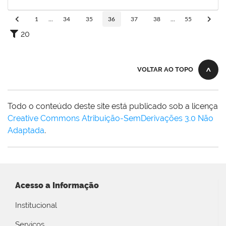
02/07/2024
Concluído
1
...
34
35
36
37
38
...
55
20
VOLTAR AO TOPO
Todo o conteúdo deste site está publicado sob a licença
Creative Commons Atribuição-SemDerivações 3.0 Não
Adaptada
.
Acesso a Informação
Institucional
Serviços