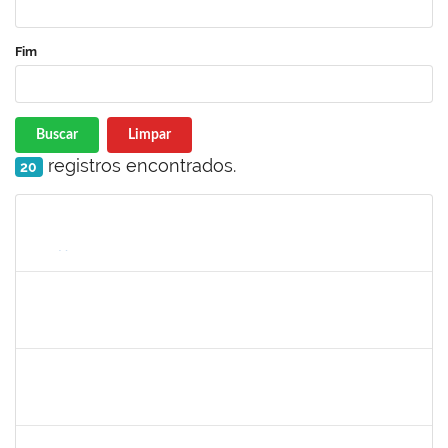
Fim
Buscar
Limpar
registros encontrados.
20
Matrícula
Nome
Cargo
Processo
Início
Fim
Status
1551587
FABRICIO LYRIO SANTOS
Docente
23007.00025615/2023-64
01/03/2024
31/05/2024
Concluído
1367883
MARGARETE COSTA HELIOTERIO
Docente
23007.00028583/2023-50
01/03/2024
31/05/2024
Concluído