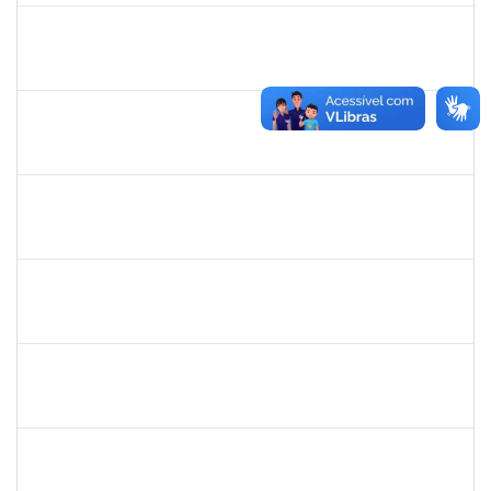
1343648
PATRICIA FIGUEIREDO MARQUES
Docente
23007.00001471/2024-12
31/05/2024
30/06/2024
Concluído
2015363
ORLANDO EDSON ROCHA DE ALMEIDA
Técnico
23007.00028967/2023-61
03/06/2024
01/07/2024
Concluído
1936163
JOSE TORQUATO SAMPAIO TAVARES
Técnico
23007.00006936/2024-91
03/06/2024
02/07/2024
Concluído
1871134
LUCILENE ROCHA SANTOS
Técnico
23007.00024205/2023-13
03/06/2024
02/07/2024
Concluído
2761255
KAROLINE NUNES DA GAMA SOUZA
Técnico
23007.00026568/2023-38
03/06/2024
02/07/2024
Concluído
2268649
THARISA SOUZA ALMEIDA
Técnico
23007.00030084/2023-69
03/06/2024