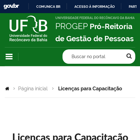
COMUNICA BR
ACESSO À INFORMAÇÃO
PARTI
IR
UNIVERSIDADE FEDERAL DO RECÔNCAVO DA BAHIA
PROGEP
Pró-Reitoria
PARA
O
de Gestão de Pessoas
CONTEÚDO
Buscar no portal
Página inicial
Licenças para Capacitação
Licenças para Capacitação