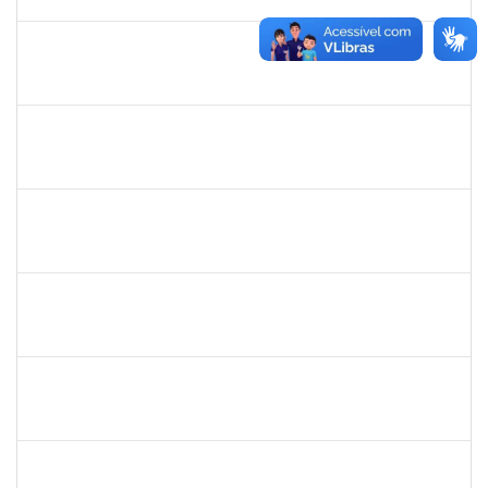
31/10/2022
Concluído
1168926
JOAO ROGERIO CAVALCANTE MACEDO
Docente
23007.00018074/2022-71
01/09/2022
30/10/2022
Concluído
2663815
CLAUDIA TELLES GODOY
Técnico
23007.00020991/2022-76
26/09/2022
25/10/2022
Concluído
2261009
CARINE MASCENA PEIXOTO
Técnico
23007.00015823/2022-29
25/07/2022
22/10/2022
Concluído
2652407
JOAO MAURICIO DANTAS BATISTA
Técnico
23007.00018434/2022-51
19/09/2022
18/10/2022
Concluído
2330847
MAYNE COSTA CERQUEIRA
Técnico
23007.00013723/2022-81
18/07/2022
15/10/2022
Concluído
1996431
ROSANGELA SANTOS LIMA
Técnico