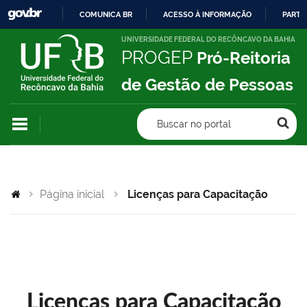
COMUNICA BR
ACESSO À INFORMAÇÃO
PARTI
IR
UNIVERSIDADE FEDERAL DO RECÔNCAVO DA BAHIA
PROGEP
Pró-Reitoria
PARA
O
de Gestão de Pessoas
CONTEÚDO
Buscar no portal
Página inicial
Licenças para Capacitação
Licenças para Capacitação