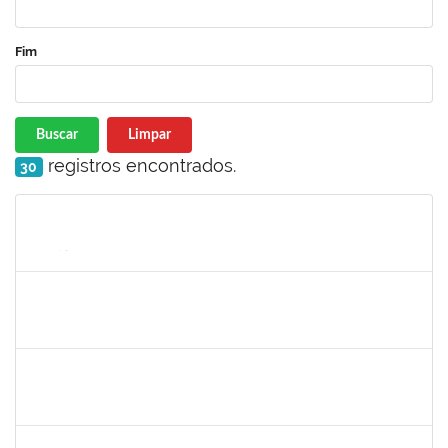
Fim
Buscar
Limpar
registros encontrados.
30
Matrícula
Nome
Cargo
Processo
Início
Fim
Status
1564954
LUIS GUSTAVO SANTOS ENCARNACAO
Técnico
23007.00017747/2022-73
12/09/2022
11/12/2022
Concluído
2026548
UELINGTON SOUSA ROCHA
Técnico
23007.00013255/2022-10
12/09/2022
10/12/2022
Concluído