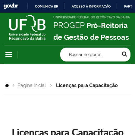
COMUNICA BR
ACESSO À INFORMAÇÃO
PARTI
IR
UNIVERSIDADE FEDERAL DO RECÔNCAVO DA BAHIA
PROGEP
Pró-Reitoria
PARA
O
de Gestão de Pessoas
CONTEÚDO
Buscar no portal
Página inicial
Licenças para Capacitação
Licenças para Capacitação