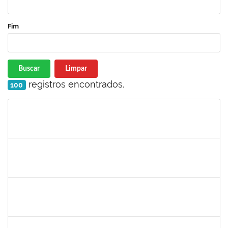
Fim
Buscar
Limpar
registros encontrados.
100
Matrícula
Nome
Cargo
Processo
Início
Fim
Status
2323921
ALINE BARBOSA DE OLIVEIRA
Técnico
23007.00021265/2022-50
03/10/2022
01/11/2022
Concluído
1755265
KARINA DE SOUZA SILVA
Técnico
23007.00020912/2022-75
03/10/2022
01/11/2022
Concluído