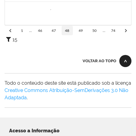
1646958
SILVANA BATISTA GAÍNO
Docente
23007.00018249/2022-02
05/09/2022
30/11/2022
Concluído
1
...
46
47
48
49
50
...
74
15
VOLTAR AO TOPO
Todo o conteúdo deste site está publicado sob a licença
Creative Commons Atribuição-SemDerivações 3.0 Não
Adaptada
.
Acesso a Informação