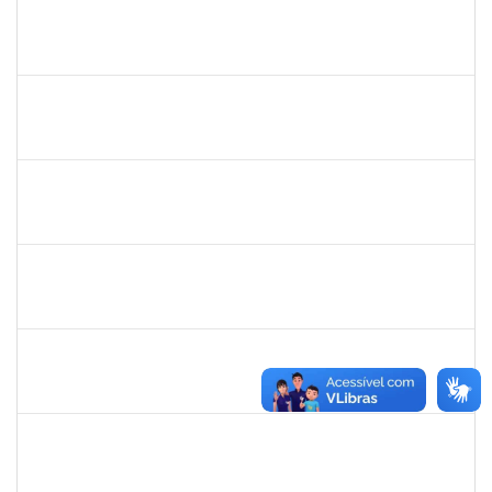
1760968
VALDIR LEANDERSON CIRQUEIRA DE OLIVEIRA
23007.00020347/2022-04
19/09/2022
18/12/2022
Concluído
1652050
GILDASIO GOMES DE OLIVEIRA
Técnico
23007.00017750/2022-89
13/09/2022
12/10/2022
Concluído
2026548
UELINGTON SOUSA ROCHA
Técnico
23007.00013255/2022-10
12/09/2022
10/12/2022
Concluído
1564954
LUIS GUSTAVO SANTOS ENCARNACAO
Técnico
23007.00017747/2022-73
12/09/2022
11/12/2022
Concluído
1093359
SANDRA DA CONCEICAO PEIXOTO
Técnico
23007.00019740/2022-97
12/09/2022
10/12/2022
Concluído
2257598
RAPHAEL LIMA COSTA
Técnico
23007.00019414/2022-72
05/09/2022
30/09/2022
Concluído