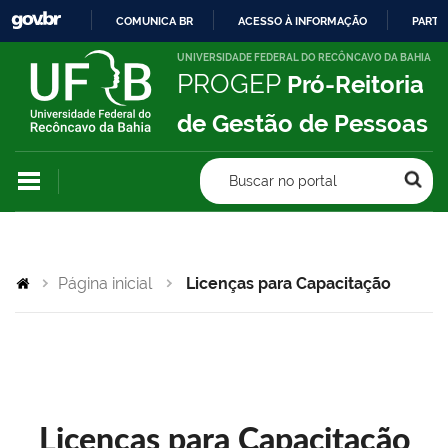
COMUNICA BR
ACESSO À INFORMAÇÃO
PARTI
IR
UNIVERSIDADE FEDERAL DO RECÔNCAVO DA BAHIA
PROGEP
Pró-Reitoria
PARA
O
de Gestão de Pessoas
CONTEÚDO
Buscar no portal
Página inicial
Licenças para Capacitação
Licenças para Capacitação