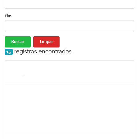
Fim
Buscar
Limpar
registros encontrados.
15
Matrícula
Nome
Cargo
Processo
Início
Fim
Status
1885084
CARLIENE SOUSA DE JESUS
Técnico
23007.00020745/2022-25
03/10/2022
31/12/2022
Concluído
2157672
FERNANDA LAGO BORGES OLIVEIRA
Técnico
23007.00013852/2022-90
26/09/2022
10/10/2022
Concluído