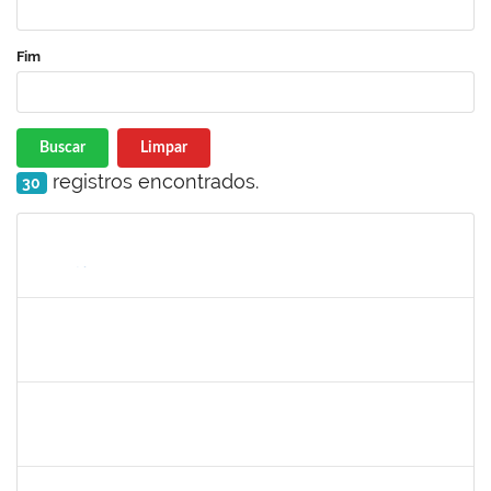
Fim
Buscar
Limpar
registros encontrados.
30
Matrícula
Nome
Cargo
Processo
Início
Fim
Status
2323921
ALINE BARBOSA DE OLIVEIRA
Técnico
23007.00021265/2022-50
03/10/2022
01/11/2022
Concluído
1755265
KARINA DE SOUZA SILVA
Técnico
23007.00020912/2022-75
03/10/2022
01/11/2022
Concluído