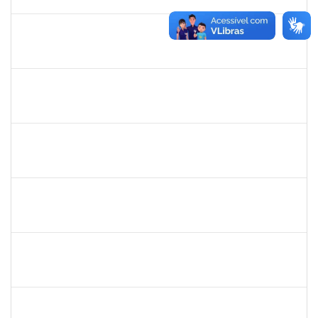
30/10/2022
Concluído
2311794
RAPHAEL MARINHO SIQUEIRA
Técnico
23007.00016543/2022-86
01/09/2022
28/09/2022
Concluído
1774702
ANTONIO PEREIRA NETO
Técnico
23007.00018233/2022-46
01/09/2022
30/11/2022
Concluído
2258007
IVANA DA FRANCA CALDAS SANTANA
Técnico
23007.00012149/2022-93
29/08/2022
14/09/2022
Concluído
1940793
MOISES DAMIAN BONNIEK ALMEIDA CESAR
Técnico
23007.00017749/2022-19
22/08/2022
11/09/2022
Concluído
2038935
ROBEVALDO CORREIA DOS SANTOS
Técnico
23007.00004743/2022-41
15/08/2022
12/11/2022
Concluído
1751386
DANIEL FADIGAS MORENO
Técnico