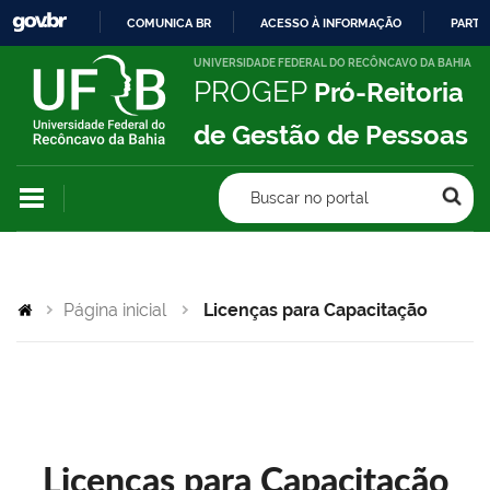
COMUNICA BR
ACESSO À INFORMAÇÃO
PARTI
IR
UNIVERSIDADE FEDERAL DO RECÔNCAVO DA BAHIA
PROGEP
Pró-Reitoria
PARA
O
de Gestão de Pessoas
CONTEÚDO
Buscar no portal
Página inicial
Licenças para Capacitação
Licenças para Capacitação