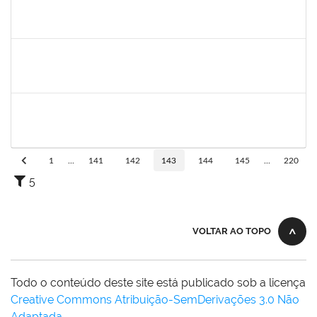
1885084
CARLIENE SOUSA DE JESUS
Técnico
23007.00020745/2022-25
03/10/2022
31/12/2022
Concluído
2157672
FERNANDA LAGO BORGES OLIVEIRA
Técnico
23007.00013852/2022-90
26/09/2022
10/10/2022
Concluído
2663815
CLAUDIA TELLES GODOY
Técnico
23007.00020991/2022-76
26/09/2022
25/10/2022
Concluído
1
...
141
142
143
144
145
...
220
5
VOLTAR AO TOPO
Todo o conteúdo deste site está publicado sob a licença
Creative Commons Atribuição-SemDerivações 3.0 Não
Adaptada
.