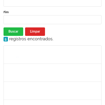
Fim
Buscar
Limpar
registros encontrados.
5
Matrícula
Nome
Cargo
Processo
Início
Fim
Status
2323921
ALINE BARBOSA DE OLIVEIRA
Técnico
23007.00021265/2022-50
03/10/2022
01/11/2022
Concluído
1755265
KARINA DE SOUZA SILVA
Técnico
23007.00020912/2022-75
03/10/2022
01/11/2022
Concluído