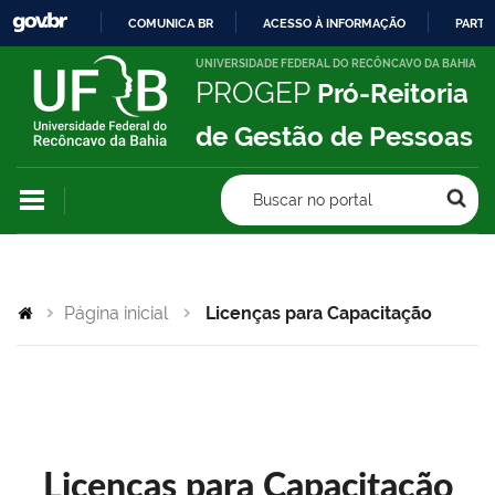
COMUNICA BR
ACESSO À INFORMAÇÃO
PARTI
IR
UNIVERSIDADE FEDERAL DO RECÔNCAVO DA BAHIA
PROGEP
Pró-Reitoria
PARA
O
de Gestão de Pessoas
CONTEÚDO
Buscar no portal
Página inicial
Licenças para Capacitação
Licenças para Capacitação