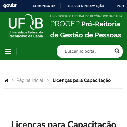
COMUNICA BR
ACESSO À INFORMAÇÃO
PARTI
IR
UNIVERSIDADE FEDERAL DO RECÔNCAVO DA BAHIA
PROGEP
Pró-Reitoria
PARA
O
de Gestão de Pessoas
CONTEÚDO
Buscar no portal
Página inicial
Licenças para Capacitação
Licenças para Capacitação