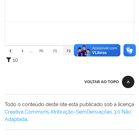
1564954
LUIS GUSTAVO SANTOS ENCARNACAO
Técnico
23007.00017747/2022-73
12/09/2022
11/12/2022
Concluído
1093359
SANDRA DA CONCEICAO PEIXOTO
Técnico
23007.00019740/2022-97
12/09/2022
10/12/2022
Concluído
1
...
70
71
72
73
74
...
110
10
VOLTAR AO TOPO
Todo o conteúdo deste site está publicado sob a licença
Creative Commons Atribuição-SemDerivações 3.0 Não
Adaptada
.