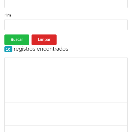
Fim
Buscar
Limpar
registros encontrados.
10
Matrícula
Nome
Cargo
Processo
Início
Fim
Status
1751339
FAGNER DA SILVA MERCES
Técnico
23007.00018712/2022-14
24/09/2022
23/12/2022
Concluído
1051880
CRISTIANE SOUZA MAIA
Técnico
23007.00020170/2022-30
23/09/2022
07/10/2022
Concluído