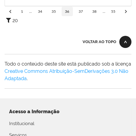
12/11/2022
Concluído
1
...
34
35
36
37
38
...
55
20
VOLTAR AO TOPO
Todo o conteúdo deste site está publicado sob a licença
Creative Commons Atribuição-SemDerivações 3.0 Não
Adaptada
.
Acesso a Informação
Institucional
Serviços