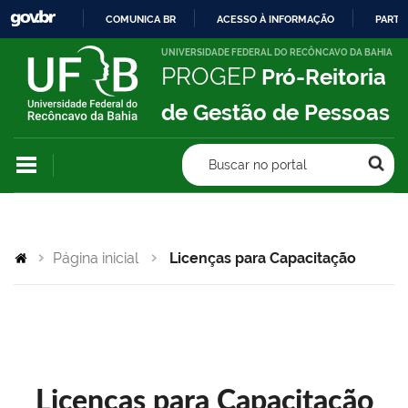
COMUNICA BR
ACESSO À INFORMAÇÃO
PARTI
IR
UNIVERSIDADE FEDERAL DO RECÔNCAVO DA BAHIA
PROGEP
Pró-Reitoria
PARA
O
de Gestão de Pessoas
CONTEÚDO
Buscar no portal
Página inicial
Licenças para Capacitação
Licenças para Capacitação