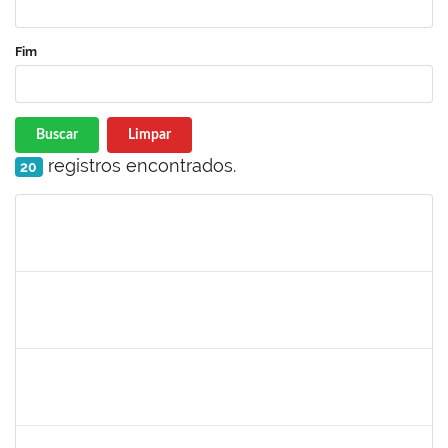
Fim
Buscar
Limpar
registros encontrados.
20
Matrícula
Nome
Cargo
Processo
Início
Fim
Status
1751339
FAGNER DA SILVA MERCES
Técnico
23007.00018712/2022-14
24/09/2022
23/12/2022
Concluído
1051880
CRISTIANE SOUZA MAIA
Técnico
23007.00020170/2022-30
23/09/2022
07/10/2022
Concluído