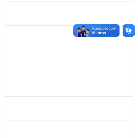
1168926
JOAO ROGERIO CAVALCANTE MACEDO
Docente
23007.00018074/2022-71
01/09/2022
30/10/2022
Concluído
2311794
RAPHAEL MARINHO SIQUEIRA
Técnico
23007.00016543/2022-86
01/09/2022
28/09/2022
Concluído
1774702
ANTONIO PEREIRA NETO
Técnico
23007.00018233/2022-46
01/09/2022
30/11/2022
Concluído
2258007
IVANA DA FRANCA CALDAS SANTANA
Técnico
23007.00012149/2022-93
29/08/2022
14/09/2022
Concluído
1940793
MOISES DAMIAN BONNIEK ALMEIDA CESAR
Técnico
23007.00017749/2022-19
22/08/2022
11/09/2022
Concluído
2038935
ROBEVALDO CORREIA DOS SANTOS
Técnico
23007.00004743/2022-41
15/08/2022