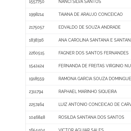
1557750
NANCI SILVA SANTOS
1998214
TAIANA DE ARAUJO CONCEICAO
2175057
EDVALDO DE SOUZA ANDRADE
1838316
ANA CAROLINA SANTANA E SANTA
2260515
FAGNER DOS SANTOS FERNANDES
1542424
FERNANDA DE FREITAS VIRGINIO N
1918559
RAMONA GARCIA SOUZA DOMINGU
2311794
RAPHAEL MARINHO SIQUEIRA
2257464
LUIZ ANTONIO CONCEICAO DE CAR
1046848
ROSILDA SANTANA DOS SANTOS
1654404
VICTOR AGUIAR SALES